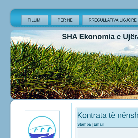
FILLIMI
PËR NE
RREGULLATIVA LIGJORE
SHA Ekonomia e Ujëra
Previous
Previous
Next
Next
Year
Month
Year
Month
Kontrata të nëns
Stampa
|
Email