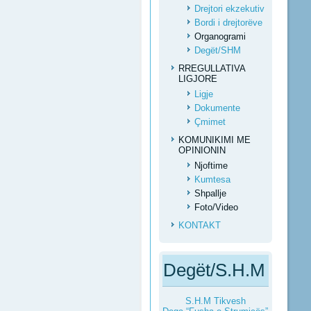
Drejtori ekzekutiv
Bordi i drejtorëve
Organogrami
Degët/SHM
RREGULLATIVA
LIGJORE
Ligje
Dokumente
Çmimet
KOMUNIKIMI ME
OPINIONIN
Njoftime
Kumtesa
Shpallje
Foto/Video
KONTAKT
Degët/S.H.M
S.H.M Tikvesh