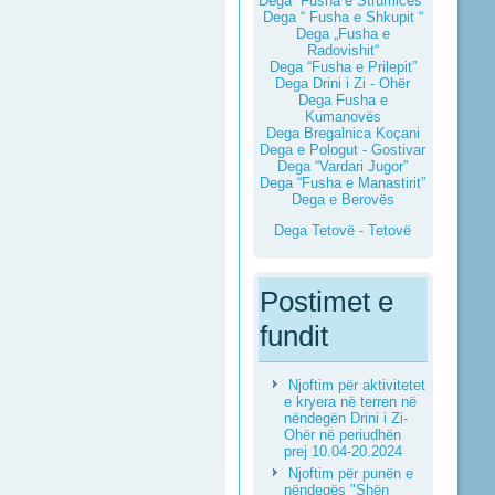
Dega “Fusha e Strumicës”
Dega “ Fusha e Shkupit “
Dega „Fusha e
Radovishit“
Dega “Fusha e Prilepit”
Dega Drini i Zi - Ohër
Dega Fusha e
Kumanovës
Dega Bregalnica Koçani
Dega e Pologut - Gostivar
Dega “Vardari Jugor”
Dega “Fusha e Manastirit”
Dega e Berovës
Dega Tetovë - Tetovë
Postimet e
fundit
Njoftim për aktivitetet
e kryera në terren në
nëndegën Drini i Zi-
Ohër në periudhën
prej 10.04-20.2024
Njoftim për punën e
nëndegës "Shën