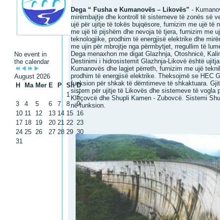
Dega “ Fusha e Kumanovës – Likovës”
- Kumanov
mirëmbajtje dhe kontroll të sistemeve të zonës së ve
ujë për ujitje të tokës bujqësore, furnizim me ujë të
me ujë të pijshëm dhe nevoja të tjera, furnizim me uj
teknologjike, prodhim të energjisë elektrike dhe mi
me ujin për mbrojtje nga përmbytjet, rregullim të lume
Dega menaxhon me digat Glazhnja, Otoshnicë, Kalin
No event in
Destinimi i hidrosistemit Glazhnja-Likovë është ujitja,
the calendar
Kumanovës dhe lagjet përreth, furnizim me ujë teknik
prodhim të energjisë elektrike. Theksojmë se HEC 
August 2026
funksion për shkak të dëmtimeve të shkaktuara. G
H
Ma
Mer
E
P
Sh
D
sistem për ujitje të Likovës dhe sistemeve të vogla 
1
2
Kleçovcë dhe Shupli Kamen - Zubovcë. Sistemi Sh
3
4
5
6
7
8
9
në funksion.
10
11
12
13
14
15
16
17
18
19
20
21
22
23
24
25
26
27
28
29
30
31