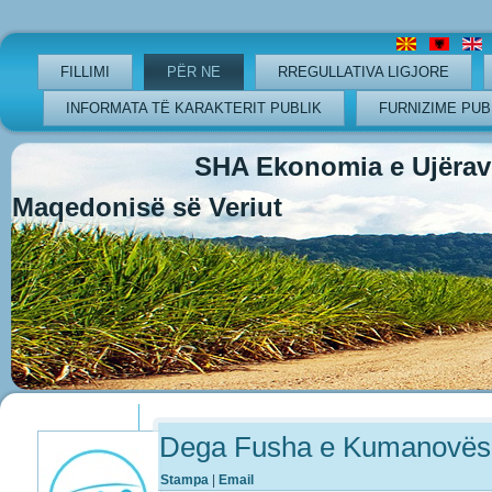
FILLIMI
PËR NE
RREGULLATIVA LIGJORE
INFORMATA TË KARAKTERIT PUBLIK
FURNIZIME PUB
SHA Ekonomia e Ujërave
Maqedonisë së Veriut
Previous
Previous
Next
Next
Year
Month
Year
Month
Dega Fusha e Kumanovës 
Stampa
|
Email