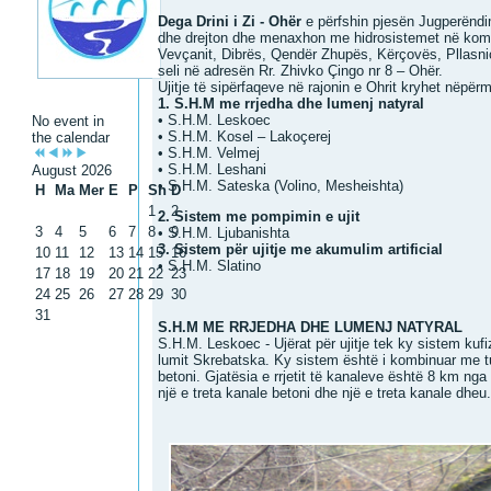
Dega Drini i Zi - Ohër
e përfshin pjesën Jugperënd
dhe drejton dhe menaxhon me hidrosistemet në komu
Vevçanit, Dibrës, Qendër Zhupës, Kërçovës, Pllasn
seli në adresën Rr. Zhivko Çingo nr 8 – Ohër.
Ujitje të sipërfaqeve në rajonin e Ohrit kryhet nëpër
1. S.H.M me rrjedha dhe lumenj natyral
• S.H.M. Leskoec
No event in
• S.H.M. Kosel – Lakoçerej
the calendar
• S.H.M. Velmej
• S.H.M. Leshani
August 2026
• S.H.M. Sateska (Volino, Mesheishta)
H
Ma
Mer
E
P
Sh
D
1
2
2. Sistem me pompimin e ujit
3
4
5
6
7
8
9
• S.H.M. Ljubanishta
3. Sistem për ujitje me akumulim artificial
10
11
12
13
14
15
16
• S.H.M. Slatino
17
18
19
20
21
22
23
24
25
26
27
28
29
30
31
S.H.M ME RRJEDHA DHE LUMENJ NATYRAL
S.H.M. Leskoec - Ujërat për ujitje tek ky sistem ku
lumit Skrebatska. Ky sistem është i kombinuar me t
betoni. Gjatësia e rrjetit të kanaleve është 8 km nga 
një e treta kanale betoni dhe një e treta kanale dheu.