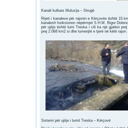
Kanali kullues Muluzija – Strugë
Rrjeti i kanaleve për rajonin e Kërçovës është 15 km
kanalesh funksionon nëpërmjet S.H.M. Bigor Dolenc
për ujitje është lumi Treska i cili ka një gjatësi p
prej 2.068 km2 si dhe lumenjtë e tjerë në këtë rajon.
Sistemi për ujitje i lumit Treska – Kërçovë