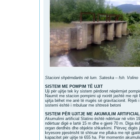
Stacioni shpërndarës në lum. Sateska – fsh. Volino
SISTEM ME POMPIM TË UJIT
Uji për ujitje tek ky sistem përdoret nëpërmjet pomp
Naumit me stacion pompimi uji nxirët jashtë me një 
ujitja bëhet me anë të rrugës së gravitacionit. Rrjeti 
sistemi është i mbuluar me shtresë betoni
SISTEM PËR UJITJE ME AKUMULIM ARTIFICIAL
Akumulimi artificial Slatino është ndërtuar në vitin
ndërtuar digë e lartë 15 m dhe e gjerë 70 m. Diga ësh
organ derdhës dhe objekte shkarkimi. Përveç digës 
kryesore pjesërisht të shtruar me pllaka me një gja
kapacitet për ujitje të 655 ha. Për momentin akumuli