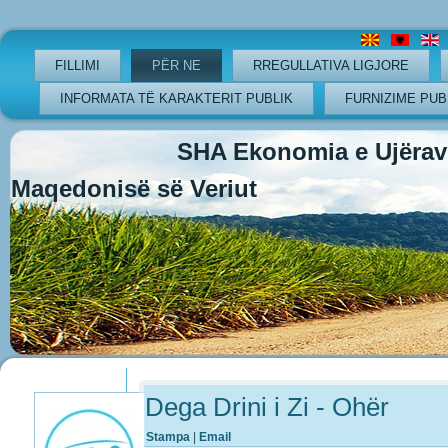
FILLIMI
PËR NE
RREGULLATIVA LIGJORE
INFORMATA TË KARAKTERIT PUBLIK
FURNIZIME PUB
SHA Ekonomia e Ujërave
Maqedonisë së Veriut
Previous
Previous
Next
Next
Year
Month
Year
Month
Dega Drini i Zi - Ohër
Stampa
|
Email