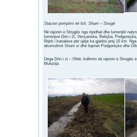
Stacion pompimi në fsh. Shum – Strugë
Në rajonin e Strugës nga rrjedhat dhe lumenjtë natyra
lumenjve Drin i Zi, Vevçanska, Beliçka, Podgoreçka,
Rrjeti i kanaleve për ujitje ka gjatësi prej 15 km. Nga 
akumulimit Shum si dhe liqenet Podgoreçko dhe Gll
.
Dega Drin i zi – Ohër, kullimin në rajonin e Strugës 
Muluzija.