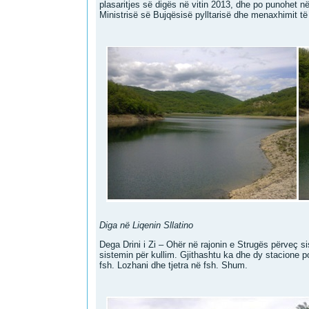
plasaritjes së digës në vitin 2013, dhe po punohet në
Ministrisë së Bujqësisë pylltarisë dhe menaxhimit të
Diga në Liqenin Sllatino
Dega Drini i Zi – Ohër në rajonin e Strugës përveç s
sistemin për kullim. Gjithashtu ka dhe dy stacione po
fsh. Lozhani dhe tjetra në fsh. Shum.