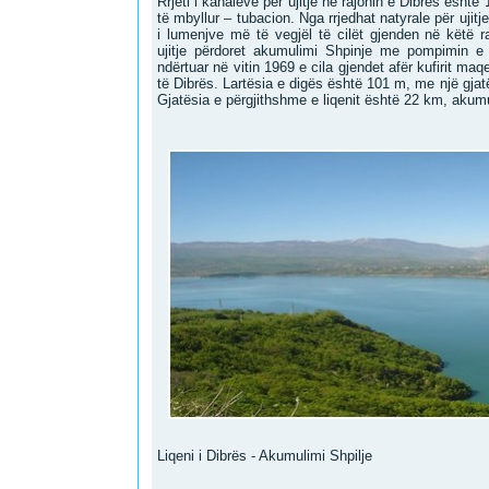
Rrjeti i kanaleve për ujitje në rajonin e Dibrës është 
të mbyllur – tubacion. Nga rrjedhat natyrale për ujitje
i lumenjve më të vegjël të cilët gjenden në këtë ra
ujitje përdoret akumulimi Shpinje me pompimin e u
ndërtuar në vitin 1969 e cila gjendet afër kufirit m
të Dibrës. Lartësia e digës është 101 m, me një gjat
Gjatësia e përgjithshme e liqenit është 22 km, akum
Liqeni i Dibrës - Akumulimi Shpilje