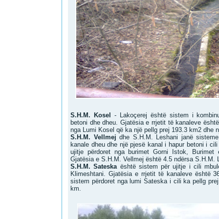
S.H.M. Kosel
- Lakoçerej është sistem i kombinu
betoni dhe dheu. Gjatësia e rrjetit të kanaleve ësh
nga Lumi Kosel që ka një pellg prej 193.3 km2 dhe nj
S.H.M. Vellmej
dhe S.H.M. Leshani janë sisteme
kanale dheu dhe një pjesë kanal i hapur betoni i cili
ujitje përdoret nga burimet Gorni Istok, Burimet 
Gjatësia e S.H.M. Vellmej është 4.5 ndërsa S.H.M. 
S.H.M. Sateska
është sistem për ujitje i cili mbu
Klimeshtani. Gjatësia e rrjetit të kanaleve është 
sistem përdoret nga lumi Sateska i cili ka pellg pre
km.