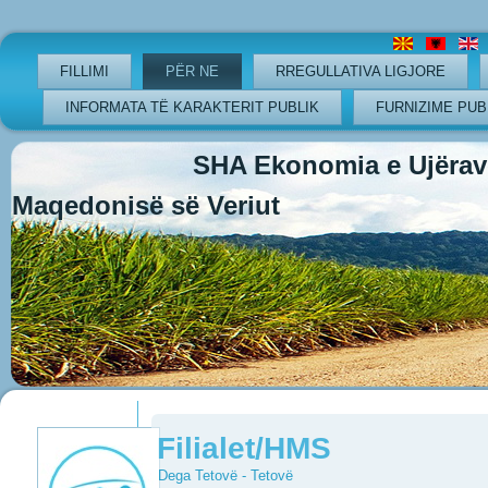
FILLIMI
PËR NE
RREGULLATIVA LIGJORE
INFORMATA TË KARAKTERIT PUBLIK
FURNIZIME PUB
SHA Ekonomia e Ujërave
Maqedonisë së Veriut
Previous
Previous
Next
Next
Year
Month
Year
Month
Filialet/HMS
Dega Tetovë - Tetovë