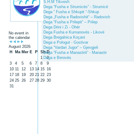
S.H.M Tikvesh
Dega “Fusha e Strumicës” - Strumicë
Dega “ Fusha e Shkupit “-Shkup
Dega „Fusha e Radovishit“ – Radovish
Dega “Fusha e Prilepit” – Prilep
Dega Drini i Zi - Ohër
Dega Fusha e Kumanovës - Likovë
No event in
Dega Bregalnica Koçani
the calendar
Dega e Pologut - Gostivar
August 2026
Dega “Vardari Jugor” – Gjevgjeli
H
Ma
Mer
E
P
Sh
D
Dega “Fusha e Manastirit” - Manastir
1
Dega e Berovës
2
3
4
5
6
7
8
9
10
11
12
13
14
15
16
17
18
19
20
21
22
23
24
25
26
27
28
29
30
31