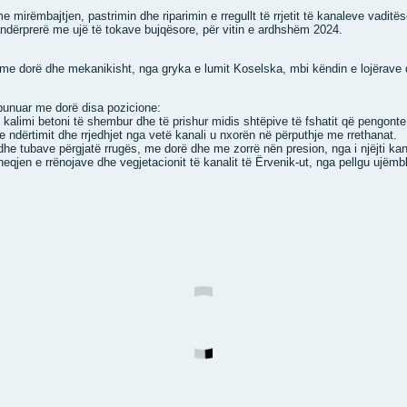
mirëmbajtjen, pastrimin dhe riparimin e rregullt të rrjetit të kanaleve vaditë
ndërprerë me ujë të tokave bujqësore, për vitin e ardhshëm 2024.
r me dorë dhe mekanikisht, nga gryka e lumit Koselska, mbi këndin e lojërave 
 punuar me dorë disa pozicione:
 kalimi betoni të shembur dhe të prishur midis shtëpive të fshatit që pengonte
e ndërtimit dhe rrjedhjet nga vetë kanali u nxorën në përputhje me rrethanat.
he tubave përgjatë rrugës, me dorë dhe me zorrë nën presion, nga i njëjti kana
eqjen e rrënojave dhe vegjetacionit të kanalit të Ërvenik-ut, nga pellgu ujëm