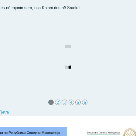
jes në rajonin serb, nga Kalani deri në Srackë.
1
2
3
4
5
6
Tjetra