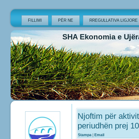
FILLIMI
PËR NE
RREGULLATIVA LIGJORE
SHA Ekonomia e Ujëra
Previous
Previous
Next
Next
Year
Month
Year
Month
Njoftim për aktiv
periudhën prej 1
Stampa
|
Email