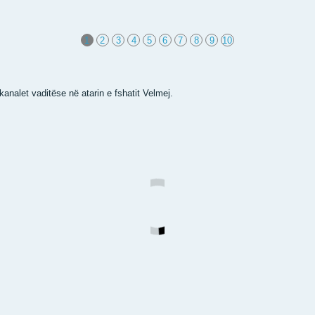
1
2
3
4
5
6
7
8
9
10
kanalet vaditëse në atarin e fshatit Velmej.