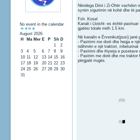
Nëndega Drini i Zi-Ohër vazhdon me 
synim sigurimin në kohë dhe të pa
Fsh. Kosel
Kanali i Lloisht- es është pastrua
No event in the calendar
gjatësi totale rreth 1.5 km.
August 2026
Në kanalin e Ërvenikut(pusi) janë
H
Ma
Mer
E
P
Sh
D
- Pastrimi me dorë dhe heqja e një
1
2
ndihmën e një traktori, mbeturinat 
3
4
5
6
7
8
9
- Pastrimi dhe thyerja e pusetave d
- Pastrim me dorë dhe me traktor h
10
11
12
13
14
15
16
përgjatë rrugës.
17
18
19
20
21
22
23
24
25
26
27
28
29
30
31