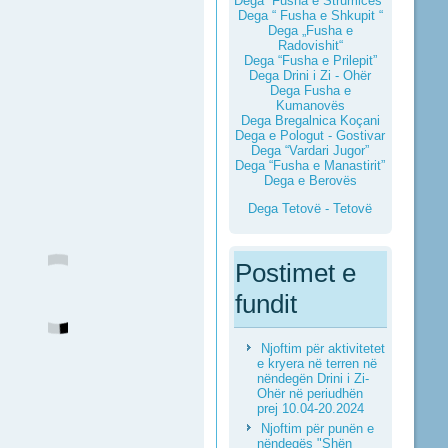
Dega “Fusha e Strumicës”
Dega “ Fusha e Shkupit “
Dega „Fusha e
Radovishit“
Dega “Fusha e Prilepit”
Dega Drini i Zi - Ohër
Dega Fusha e
Kumanovës
Dega Bregalnica Koçani
Dega e Pologut - Gostivar
Dega “Vardari Jugor”
Dega “Fusha e Manastirit”
Dega e Berovës
Dega Tetovë - Tetovë
Postimet e
fundit
Njoftim për aktivitetet
e kryera në terren në
nëndegën Drini i Zi-
Ohër në periudhën
prej 10.04-20.2024
Njoftim për punën e
nëndegës "Shën