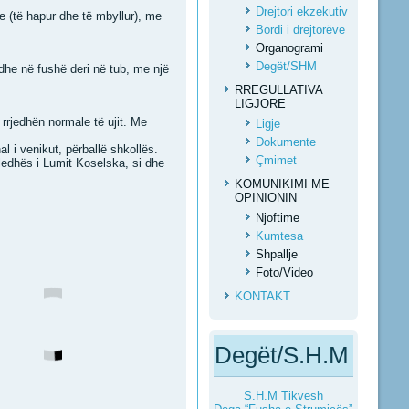
Drejtori ekzekutiv
se (të hapur dhe të mbyllur), me
Bordi i drejtorëve
Organogrami
Degët/SHM
dhe në fushë deri në tub, me një
RREGULLATIVA
LIGJORE
 rrjedhën normale të ujit. Me
Ligje
Dokumente
l i venikut, përballë shkollës.
Çmimet
bledhës i Lumit Koselska, si dhe
KOMUNIKIMI ME
OPINIONIN
Njoftime
Kumtesa
Shpallje
Foto/Video
KONTAKT
Degët/S.H.M
S.H.M Tikvesh