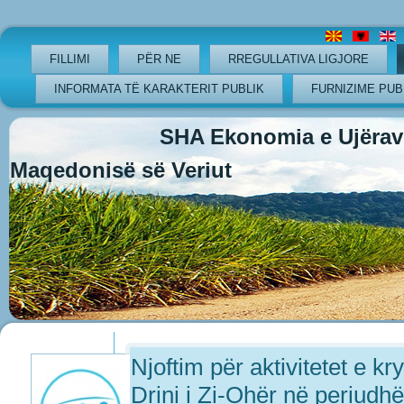
FILLIMI
PËR NE
RREGULLATIVA LIGJORE
INFORMATA TË KARAKTERIT PUBLIK
FURNIZIME PUB
SHA Ekonomia e Ujërave
Maqedonisë së Veriut
Previous
Previous
Next
Next
Year
Month
Year
Month
Njoftim për aktivitetet e k
Drini i Zi-Ohër në periudh