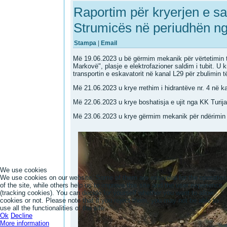
Raportim për kryerjen e sa
Strumicës në periudhën ng
Stampa
|
Email
Më 19.06.2023 u bë gërmim mekanik për vërtetimin t
Markovë", plasje e elektrofazioner saldim i tubit. U k
transportin e eskavatorit në kanal L29 për zbulimin t
Më 21.06.2023 u krye rrethim i hidrantëve nr. 4 në k
Më 22.06.2023 u krye boshatisja e ujit nga KK Turija
Më 23.06.2023 u krye gërmim mekanik për ndërimin e 
We use cookies
We use cookies on our website. Some of them are essential for the operation
of the site, while others help us to improve this site and the user experience
(tracking cookies). You can decide for yourself whether you want to allow
cookies or not. Please note that if you reject them, you may not be able to
use all the functionalities of the site.
Ok
Decline
More information