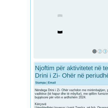
1
2
3
Njoftim për aktivitetet në 
Drini i Zi- Ohër në periud
Stampa
|
Email
Nëndega Drini i Zi- Ohër vazhdon me mirëmbajtjen, pas
vaditëse (të hapur dhe të mbyllur), me qëllim furniz
bujqësore për vitin e ardhshëm 2024.
Kërçovë
Ujëmbledhësi kryesor i lumit Treska, në fsh. Drugovë,