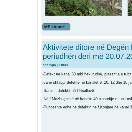
Më shumë...
Aktivitete ditore në Degën 
periudhën deri më 20.07.2
Stampa
|
Email
-Defekt në kanal 30 mbi hekurudhë, plasaritja e tubi
-Janë shfaqur defekte në kanalet 9, 10, 12 dhe 18 
-Sanim i defektit në f.Braillovë
-Në f.Mazhuçishtë në kanalin 40 plasaritje e tubit a
-Punoeshte edhe në defektin në f.Konjare në kanal 