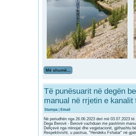
Më shumë...
Të punësuarit në degën b
manual në rrjetin e kanalit
Stampa
|
Email
Në periudhën nga 26.06.2023 deri më 03.07.2023 t
Dega Berovë - Berovë vazhduan me pastrimin manual t
Dellçevë nga rrënojat dhe vegjetacionit, gjithashtu 
Respektivisht, u pastrua, "Hendeku Fshatar" në gjatës