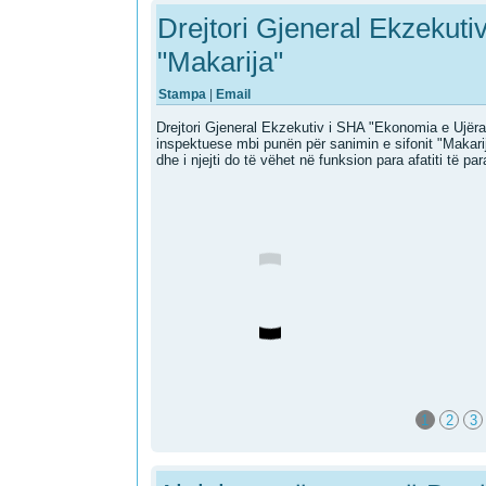
Drejtori Gjeneral Ekzekuti
"Makarija"
Stampa
|
Email
Drejtori Gjeneral Ekzekutiv i SHA "Ekonomia e Ujëra
inspektuese mbi punën për sanimin e sifonit "Makari
dhe i njejti do të vëhet në funksion para afatiti të p
1
2
3