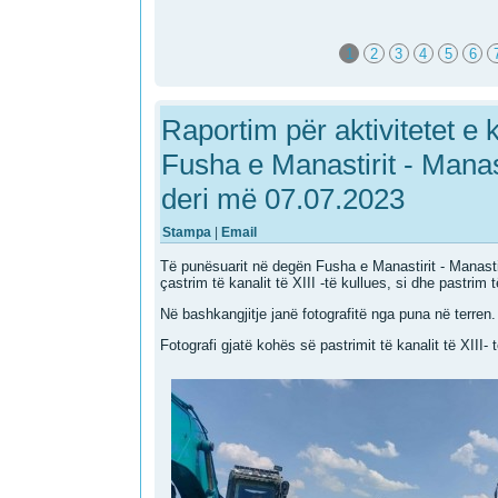
1
2
3
4
5
6
Raportim për aktivitetet e
Fusha e Manastirit - Mana
deri më 07.07.2023
Stampa
|
Email
Të punësuarit në degën Fusha e Manastirit - Manast
çastrim të kanalit të XIII -të kullues, si dhe pastrim t
Në bashkangjitje janë fotografitë nga puna në terren.
Fotografi gjatë kohës së pastrimit të kanalit të XIII- 