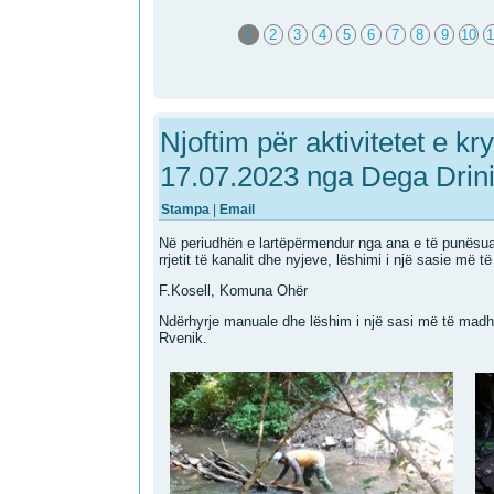
1
2
3
4
5
6
7
8
9
10
1
Njoftim për aktivitetet e k
17.07.2023 nga Dega Drini 
Stampa
|
Email
Në periudhën e lartëpërmendur nga ana e të punësuar
rrjetit të kanalit dhe nyjeve, lëshimi i një sasie më të 
F.Kosell, Komuna Ohër
Ndërhyrje manuale dhe lëshim i një sasi më të madhe 
Rvenik.