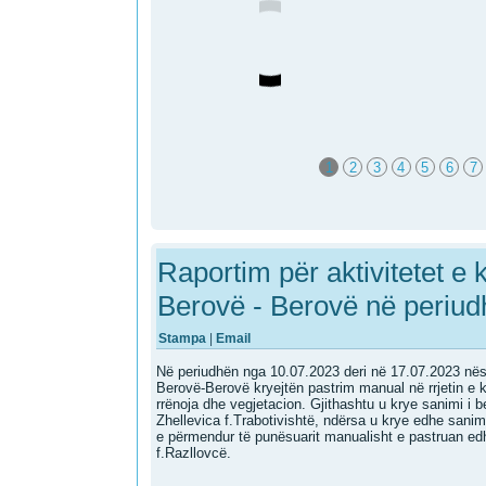
1
2
3
4
5
6
7
Raportim për aktivitetet e
Berovë - Berovë në periud
Stampa
|
Email
Në periudhën nga 10.07.2023 deri në 17.07.2023 n
Berovë-Berovë kryejtën pastrim manual në rrjetin e 
rrënoja dhe vegjetacion. Gjithashtu u krye sanimi i b
Zhellevica f.Trabotivishtë, ndërsa u krye edhe sani
e përmendur të punësuarit manualisht e pastruan edh
f.Razllovcë.