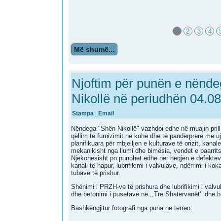
1
2
3
4
Më shumë...
Njoftim për punën e nënde
Nikollë në periudhën 04.08
Stampa
|
Email
Nëndega "Shën Nikollë" vazhdoi edhe në muajin prill 
qëllim të furnizimit në kohë dhe të pandërprerë me uj
planifikuara për mbjelljen e kulturave të orizit, kan
mekanikisht nga llumi dhe bimësia, vendet e paarri
Njëkohësisht po punohet edhe për heqjen e defektev
kanali të hapur, lubrifikimi i valvulave, ndërrimi i ko
tubave të prishur.
Shënimi i PRZH-ve të prishura dhe lubrifikimi i valv
dhe betonimi i pusetave në ,,Tre Shatërvanët’’ dhe 
Bashkëngjitur fotografi nga puna në terren: