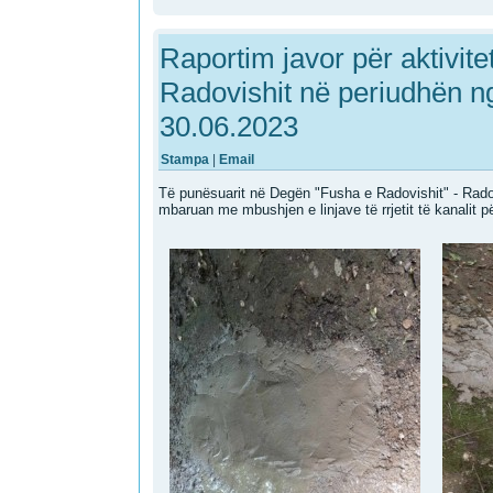
Raportim javor për aktivit
Radovishit në periudhën n
30.06.2023
Stampa
|
Email
Të punësuarit në Degën "Fusha e Radovishit" - Rad
mbaruan me mbushjen e linjave të rrjetit të kanalit pë