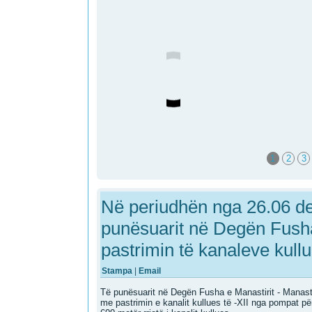
1
2
3
Në periudhën nga 26.06 de
punësuarit në Degën Fush
pastrimin të kanaleve kull
Stampa
|
Email
Të punësuarit në Degën Fusha e Manastirit - Manast
me pastrimin e kanalit kullues të -XII nga pompat pë