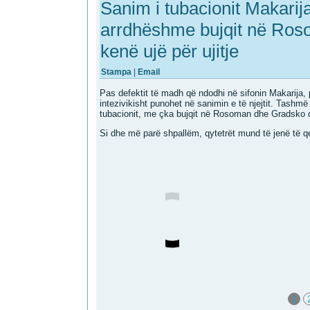
Sanim i tubacionit Makarija
arrdhëshme bujqit në Ros
kenë ujë për ujitje
Stampa
|
Email
Pas defektit të madh që ndodhi në sifonin Makarija, 
intezivikisht punohet në sanimin e të njejtit. Tashm
tubacionit, me çka bujqit në Rosoman dhe Gradsko do
Si dhe më parë shpallëm, qytetrët mund të jenë të qet
1