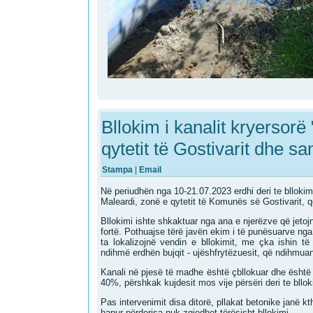
Bllokim i kanalit kryersorë
qytetit të Gostivarit dhe san
Stampa
|
Email
Në periudhën nga 10-21.07.2023 erdhi deri te bllokimi
Maleardi, zonë e qytetit të Komunës së Gostivarit, 
Bllokimi ishte shkaktuar nga ana e njerëzve që jetojn
fortë. Pothuajse tërë javën ekim i të punësuarve n
ta lokalizojnë vendin e bllokimit, me çka ishin të 
ndihmë erdhën bujqit - ujëshfrytëzuesit, që ndihmua
Kanali në pjesë të madhe është çbllokuar dhe është 
40%, përshkak kujdesit mos vije përsëri deri te bllok
Pas intervenimit disa ditorë, pllakat betonike janë kt
hapur përderisa nuk zgjedhet tërësisht bllokimi.