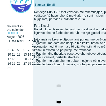
Stampa
|
Email
Nëndega Drini i Zi-Ohër vazhdon me mirëmbajtjen, past
vaditëse (të hapur dhe të mbyllur), me synim siguri
bujqësore, për vitin e ardhshëm 2024.
Fsh. Kosel
No event in
Kanali i Lloisht- es është pastruar me dorë dhe mek
the calendar
lojërave dhe në fushë deri në tub, me një gjatësi tota
August 2026
Në kanalin e Ërvenikut(pusi) janë punuar me dorë di
H
Ma
Mer
E
P
Sh
D
- Pastrimi me dorë dhe heqja e një kalimi betoni të s
1
2
pengonte rrjedhën normale të ujit. Me ndihmën e një t
3
4
5
6
7
8
kanali u nxorën në përputhje me rrethanat.
9
- Pastrimi dhe thyerja e pusetave dhe tubave përgjat
10
11
12
13
14
15
16
kanal i venikut, përballë shkollës.
17
18
19
20
21
22
23
- Pastrim me dorë dhe me traktor heqjen e rrënojave d
24
25
26
27
28
29
30
ujëmbledhës i Lumit Koselska, si dhe përgjatë rrugë
31