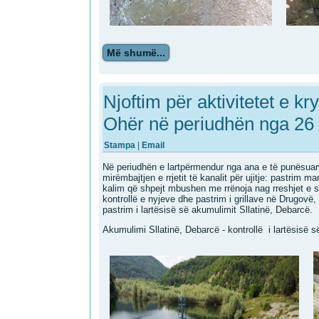
Më shumë...
Njoftim për aktivitetet e kr
Ohër në periudhën nga 26 
Stampa
|
Email
Në periudhën e lartpërmendur nga ana e të punësuarve 
mirëmbajtjen e rrjetit të kanalit për ujitje: pastrim 
kalim që shpejt mbushen me rrënoja nag rreshjet e sh
kontrollë e nyjeve dhe pastrim i grillave në Drugovë
pastrim i lartësisë së akumulimit Sllatinë, Debarcë.
Akumulimi Sllatinë, Debarcë - kontrollë i lartësisë së