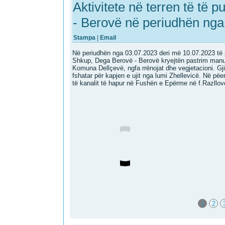
Aktivitete në terren të të
- Berovë në periudhën nga
Stampa
|
Email
Në periudhën nga 03.07.2023 deri më 10.07.2023 t
Shkup, Dega Berovë - Berovë kryejtën pastrim manual 
Komuna Dellçevë, ngfa rrënojat dhe vegjetacioni. G
fshatar për kapjen e ujit nga lumi Zhellevicë. Në pëer
të kanalit të hapur në Fushën e Epërme në f.Razllov
1
2