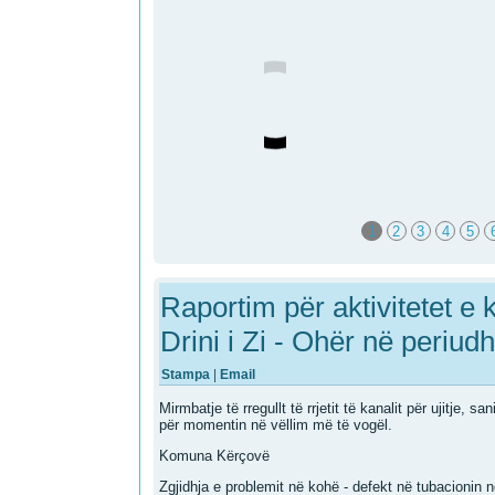
1
2
3
4
5
Raportim për aktivitetet e
Drini i Zi - Ohër në periu
Stampa
|
Email
Mirmbatje të rregullt të rrjetit të kanalit për ujitje, s
për momentin në vëllim më të vogël.
Komuna Kërçovë
Zgjidhja e problemit në kohë - defekt në tubacionin 