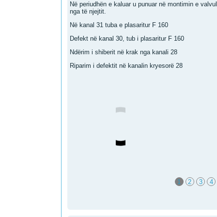
Në periudhën e kaluar u punuar në montimin e valvul
nga të njejtit.
Në kanal 31 tuba e plasaritur F 160
Defekt në kanal 30, tub i plasaritur F 160
Ndërim i shiberit në krak nga kanali 28
Riparim i defektit në kanalin kryesorë 28
1
2
3
4