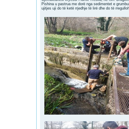
Pishina u pastrua me dorë nga sedimentet e grumbull
ujitjes uji do të ketë rrjedhje të lirë dhe do të rregull