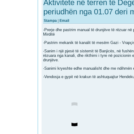
Aktivitete në terren të Deg
periudhën nga 01.07 deri 
Stampa
|
Email
-Prerje dhe pastrim manual të drunjëve të rëzuar në
Mirditë
-Pastrim mekanik të kanalit të mesëm Gazi - Vrapçis
-Sanim i një pjesë të sistemit të Banjicës, në fushën 
rëzuara nga kanali, dhe rikthimi i tyre në pozicion
drunjëve.
-Sanimi kryeshte edhe manualisht dhe me ndihmën e
-Vendosja e gypit në krakun të ashtuquajtur Hendek