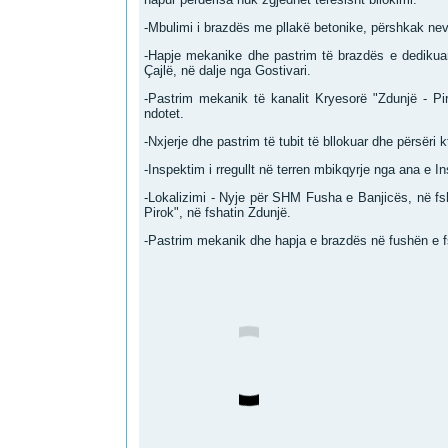
-Mbulimi i brazdës me pllakë betonike, përshkak nevojë
-Hapje mekanike dhe pastrim të brazdës e dedikuar 
Çajlë, në dalje nga Gostivari.
-Pastrim mekanik të kanalit Kryesorë "Zdunjë - P
ndotet.
-Nxjerje dhe pastrim të tubit të bllokuar dhe përsëri k
-Inspektim i rregullt në terren mbikqyrje nga ana e In
-Lokalizimi - Nyje për SHM Fusha e Banjicës, në fs
Pirok", në fshatin Zdunjë.
-Pastrim mekanik dhe hapja e brazdës në fushën e f