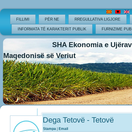
FILLIMI
PËR NE
RREGULLATIVA LIGJORE
INFORMATA TË KARAKTERIT PUBLIK
FURNIZIME PUB
SHA Ekonomia e Ujërave
Maqedonisë së Veriut
Previous
Previous
Next
Next
Year
Month
Year
Month
Dega Tetovë - Tetovë
Stampa
|
Email