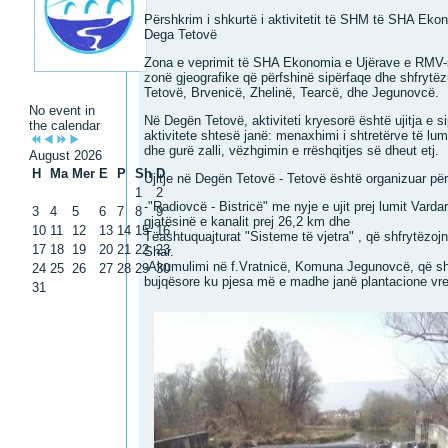
Përshkrim i shkurtë i aktivitetit të SHM të SHA Ek
Dega Tetovë
Zona e veprimit të SHA Ekonomia e Ujërave e RMV-
zonë gjeografike që përfshinë sipërfaqe dhe shfryt
Tetovë, Brvenicë, Zhelinë, Tearcë, dhe Jegunovcë.
No event in
Në Degën Tetovë, aktiviteti kryesorë është ujitja e 
the calendar
aktivitete shtesë janë: menaxhimi i shtretërve të lume
dhe gurë zalli, vëzhgimin e rrëshqitjes së dheut etj.
August 2026
H
Ma
Mer
E
P
Sh
D
Ujitje në Degën Tetovë - Tetovë është organizuar pë
1
2
-"Radiovcë - Bistricë" me nyje e ujit prej lumit Varda
3
4
5
6
7
8
9
gjatësinë e kanalit prej 26,2 km dhe
10
11
12
13
14
15
16
Tëashtuquajturat "Sisteme të vjetra" , që shfrytëzojn
17
18
19
20
21
22
23
Shar.
-Akumulimi në f.Vratnicë, Komuna Jegunovcë, që shfr
24
25
26
27
28
29
30
bujqësore ku pjesa më e madhe janë plantacione vr
31