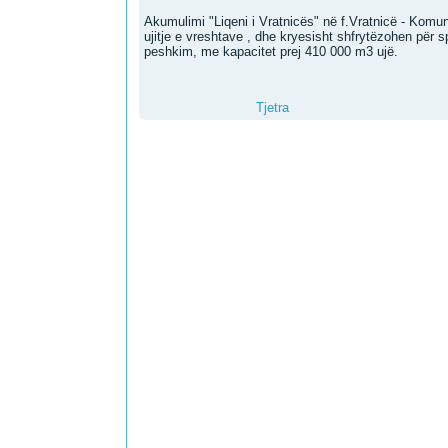
Akumulimi "Liqeni i Vratnicës" në f.Vratnicë - Kom
ujitje e vreshtave , dhe kryesisht shfrytëzohen për s
peshkim, me kapacitet prej 410 000 m3 ujë.
Tjetra