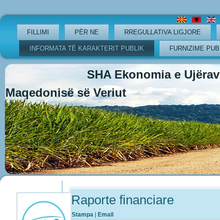
FILLIMI
PËR NE
RREGULLATIVA LIGJORE
INFORMATA TË KARAKTERIT PUBLIK
FURNIZIME PUB
SHA Ekonomia e Ujërave
Maqedonisë së Veriut
Previous
Previous
Next
Next
Year
Month
Year
Month
Raporte financiare
Stampa
|
Email