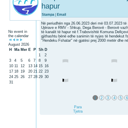
hapur
Stampa
|
Email
Në periudhën nga 26.06.2023 deri më 03.07.2023 t
Ujërave e RMV - Shkup, Dega Berovë - Berovë vazhd
No event in
të kanalit të hapur në f.Trabovishtë Komuna Dellçevë
the calendar
gjithashtu bënë edhe sanimin të nyjes të hendekut fs
"Hendeku Fshatar" në gjatësi prej 2000 metër dhe në t
August 2026
H
Ma
Mer
E
P
Sh
D
1
2
3
4
5
6
7
8
9
10
11
12
13
14
15
16
17
18
19
20
21
22
23
24
25
26
27
28
29
30
31
1
2
3
4
5
6
Para
Tjetra