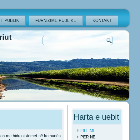
T PUBLIK
FURNIZIME PUBLIKE
KONTAKT
iut
Harta e uebit
FILLIMI
hon me hidrosistemet në komunën
PËR NE