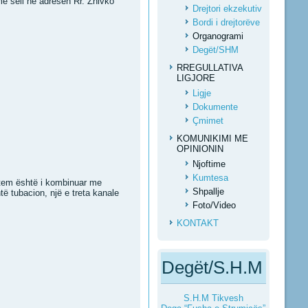
e seli në adresën Rr. Zhivko
Drejtori ekzekutiv
Bordi i drejtorëve
Organogrami
Degët/SHM
RREGULLATIVA
LIGJORE
Ligje
Dokumente
Çmimet
KOMUNIKIMI ME
OPINIONIN
Njoftime
Kumtesa
stem është i kombinuar me
Shpallje
të tubacion, një e treta kanale
Foto/Video
KONTAKT
Degët/S.H.M
S.H.M Tikvesh