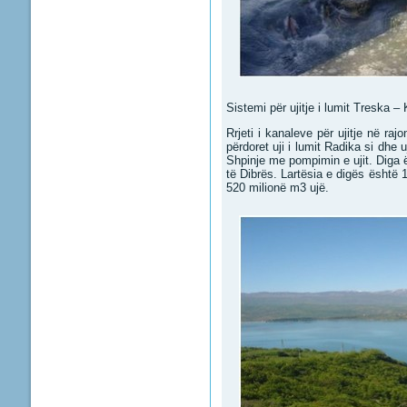
Sistemi për ujitje i lumit Treska –
Rrjeti i kanaleve për ujitje në raj
përdoret uji i lumit Radika si dhe 
Shpinje me pompimin e ujit. Diga ë
të Dibrës. Lartësia e digës është 
520 milionë m3 ujë.