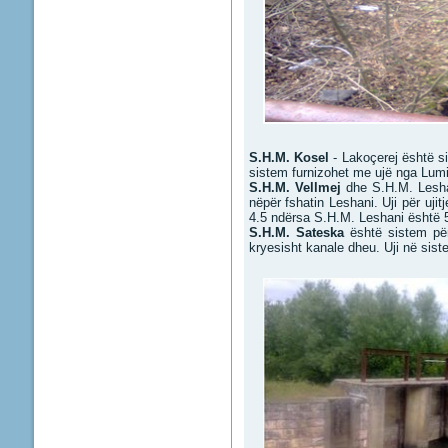
S.H.M. Kosel
- Lakoçerej është si
sistem furnizohet me ujë nga Lumi 
S.H.M. Vellmej
dhe S.H.M. Leshan
nëpër fshatin Leshani. Uji për uji
4.5 ndërsa S.H.M. Leshani është 
S.H.M. Sateska
është sistem për 
kryesisht kanale dheu. Uji në sist