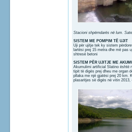
Stacioni shpërndarës në lum. Sate
SISTEM ME POMPIM TË UJIT
Uji për ujitje tek ky sistem përdo
lartësi prej 15 metra dhe më pas uj
shtresë betoni
SISTEM PËR UJITJE ME AKUMU
Akumulimi artificial Slatino është
tipit të digës prej dheu me organ 
pllaka me një gjatësi prej 20 km.
plasaritjes së digës në vitin 2013