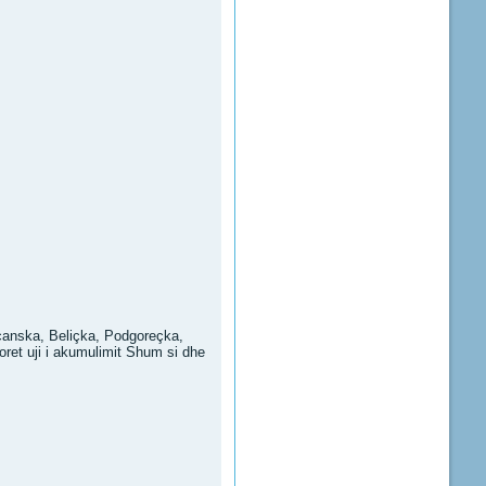
evçanska, Beliçka, Podgoreçka,
doret uji i akumulimit Shum si dhe