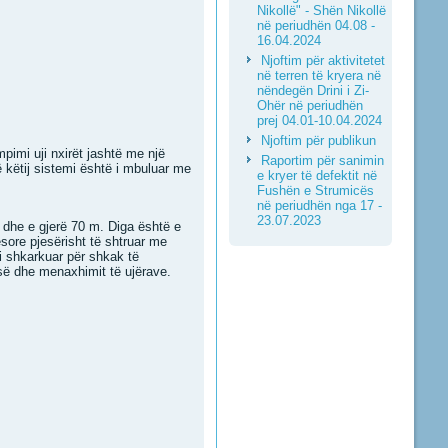
Nikollë" - Shën Nikollë
në periudhën 04.08 -
16.04.2024
Njoftim për aktivitetet
në terren të kryera në
nëndegën Drini i Zi-
Ohër në periudhën
prej 04.01-10.04.2024
Njoftim për publikun
pimi uji nxirët jashtë me një
Raportim për sanimin
ë këtij sistemi është i mbuluar me
e kryer të defektit në
Fushën e Strumicës
në periudhën nga 17 -
23.07.2023
m dhe e gjerë 70 m. Diga është e
sore pjesërisht të shtruar me
i shkarkuar për shkak të
isë dhe menaxhimit të ujërave.