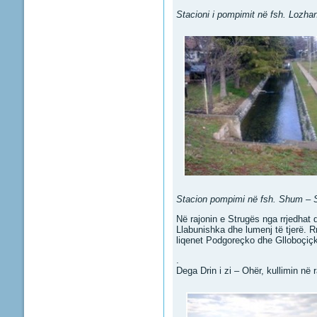
Stacioni i pompimit në fsh. Lozha
Stacion pompimi në fsh. Shum – 
Në rajonin e Strugës nga rrjedhat 
Llabunishka dhe lumenj të tjerë. Rr
liqenet Podgoreçko dhe Glloboçiç
.
Dega Drin i zi – Ohër, kullimin në 