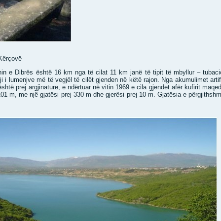
 Kërçovë
onin e Dibrës është 16 km nga të cilat 11 km janë të tipit të mbyllur – tubacio
uji i lumenjve më të vegjël të cilët gjenden në këtë rajon. Nga akumulimet artif
shtë prej argjinature, e ndërtuar në vitin 1969 e cila gjendet afër kufirit ma
101 m, me një gjatësi prej 330 m dhe gjerësi prej 10 m. Gjatësia e përgjiths