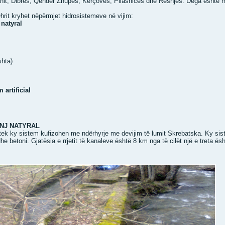
nit, Dibrës, Qendër Zhupës, Kërçovës, Pllasnicës dhe Resnjës. Dega është m
Ohrit kryhet nëpërmjet hidrosistemeve në vijim:
natyral
shta)
 artificial
NJ NATYRAL
e tek ky sistem kufizohen me ndërhyrje me devijim të lumit Skrebatska. Ky si
e betoni. Gjatësia e rrjetit të kanaleve është 8 km nga të cilët një e treta ësh
.