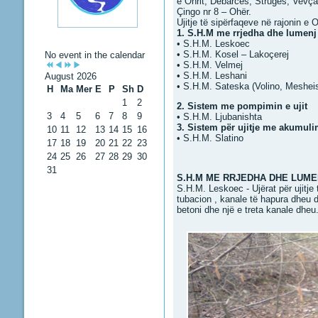
e Ohrit, Debarcës, Strugës, Vevça
Çingo nr 8 – Ohër.
Ujitje të sipërfaqeve në rajonin e 
1. S.H.M me rrjedha dhe lumenj 
• S.H.M. Leskoec
• S.H.M. Kosel – Lakoçerej
No event in the calendar
• S.H.M. Velmej
• S.H.M. Leshani
August 2026
• S.H.M. Sateska (Volino, Meshei
H
Ma
Mer
E
P
Sh
D
1
2
2. Sistem me pompimin e ujit
3
4
5
6
7
8
9
• S.H.M. Ljubanishta
3. Sistem për ujitje me akumulim
10
11
12
13
14
15
16
• S.H.M. Slatino
17
18
19
20
21
22
23
24
25
26
27
28
29
30
31
S.H.M ME RRJEDHA DHE LUME
S.H.M. Leskoec - Ujërat për ujitj
tubacion , kanale të hapura dheu dh
betoni dhe një e treta kanale dheu