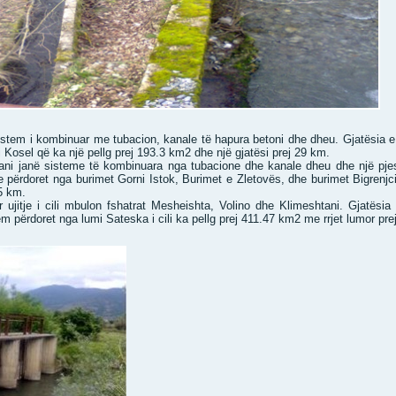
stem i kombinuar me tubacion, kanale të hapura betoni dhe dheu. Gjatësia e 
Kosel që ka një pellg prej 193.3 km2 dhe një gjatësi prej 29 km.
i janë sisteme të kombinuara nga tubacione dhe kanale dheu dhe një pjesë 
tje përdoret nga burimet Gorni Istok, Burimet e Zletovës, dhe burimet Bigrenj
5 km.
ujitje i cili mbulon fshatrat Mesheishta, Volino dhe Klimeshtani. Gjatësia
em përdoret nga lumi Sateska i cili ka pellg prej 411.47 km2 me rrjet lumor pre