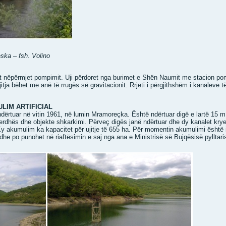
ska – fsh. Volino
ret nëpërmjet pompimit. Uji përdoret nga burimet e Shën Naumit me stacion pom
itja bëhet me anë të rrugës së gravitacionit. Rrjeti i përgjithshëm i kanaleve t
LIM ARTIFICIAL
 ndërtuar në vitin 1961, në lumin Mramoreçka. Është ndërtuar digë e lartë 15 
derdhës dhe objekte shkarkimi. Përveç digës janë ndërtuar dhe dy kanalet krye
 Ky akumulim ka kapacitet për ujitje të 655 ha. Për momentin akumulimi është 
, dhe po punohet në riaftësimin e saj nga ana e Ministrisë së Bujqësisë pylltar