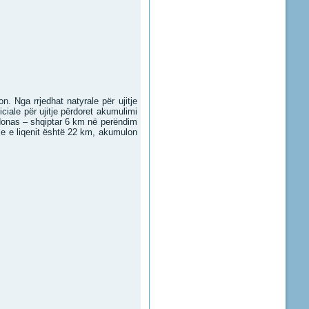
n. Nga rrjedhat natyrale për ujitje
iciale për ujitje përdoret akumulimi
qedonas – shqiptar 6 km në perëndim
hme e liqenit është 22 km, akumulon