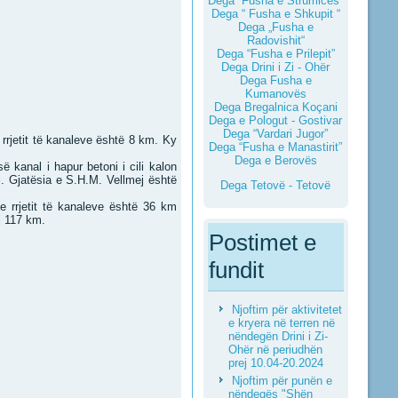
Dega “Fusha e Strumicës”
Dega “ Fusha e Shkupit “
Dega „Fusha e
Radovishit“
Dega “Fusha e Prilepit”
Dega Drini i Zi - Ohër
Dega Fusha e
Kumanovës
Dega Bregalnica Koçani
Dega e Pologut - Gostivar
Dega “Vardari Jugor”
rrjetit të kanaleve është 8 km. Ky
Dega “Fusha e Manastirit”
Dega e Berovës
kanal i hapur betoni i cili kalon
ci. Gjatësia e S.H.M. Vellmej është
Dega Tetovë - Tetovë
 e rrjetit të kanaleve është 36 km
j 117 km.
Postimet e
fundit
Njoftim për aktivitetet
e kryera në terren në
nëndegën Drini i Zi-
Ohër në periudhën
prej 10.04-20.2024
Njoftim për punën e
nëndegës "Shën