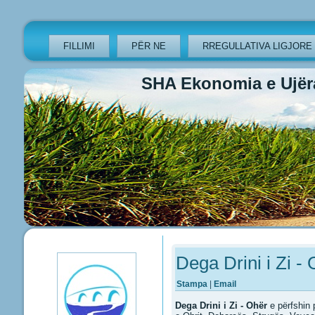
FILLIMI
PËR NE
RREGULLATIVA LIGJORE
SHA Ekonomia e Ujëra
Previous
Previous
Next
Next
Year
Month
Year
Month
Dega Drini i Zi -
Stampa
|
Email
Dega Drini i Zi - Ohër
e përfshin