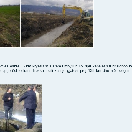
ërçovës është 15 km kryesisht sistem i mbyllur. Ky rrjet kanalesh funksionon 
 ujitje është lumi Treska i cili ka një gjatësi prej 138 km dhe një pellg 