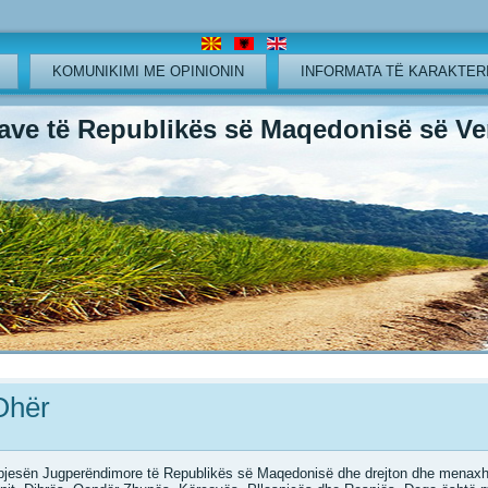
KOMUNIKIMI ME OPINIONIN
INFORMATA TË KARAKTERI
ve të Republikës së Maqedonisë së Ver
 Ohër
 pjesën Jugperëndimore të Republikës së Maqedonisë dhe drejton dhe menax