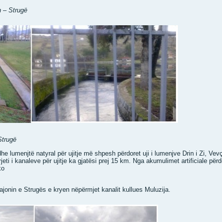
n – Strugë
Strugë
dhe lumenjtë natyral për ujitje më shpesh përdoret uji i lumenjve Drin i Zi, V
jeti i kanaleve për ujitje ka gjatësi prej 15 km. Nga akumulimet artificiale për
ko
rajonin e Strugës e kryen nëpërmjet kanalit kullues Muluzija.