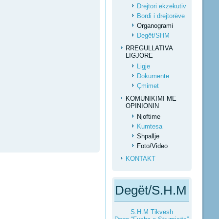
Drejtori ekzekutiv
Bordi i drejtorëve
Organogrami
Degët/SHM
RREGULLATIVA
LIGJORE
Ligje
Dokumente
Çmimet
KOMUNIKIMI ME
OPINIONIN
Njoftime
Kumtesa
Shpallje
Foto/Video
KONTAKT
Degët/S.H.M
S.H.M Tikvesh