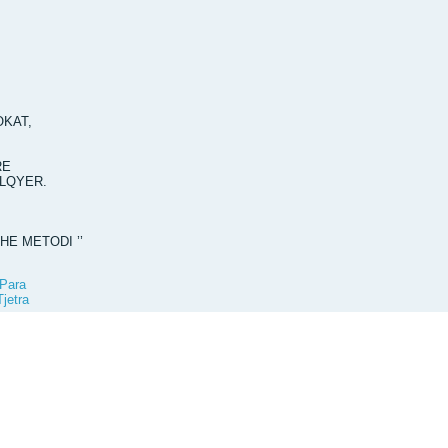
KAT,
ARE
ËLQYER.
DHE METODI ’’
Para
Tjetra