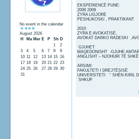
EKSPERIENCË PUNE:
2008 2009
ZYRA LIGJORE
PESHLIKOSKI , PRAKTIKANT
No event in the calendar
2010
ZYRA E AVOKATISË,
August 2026
AVOKAT DARKO RADESKI ,AVO
H
Ma
Mer
E
P
Sh
D
1
2
GJUHET:
3
4
5
6
7
8
9
MAQEDONISHT -GJUHE AMT
ANGLISHT – NJOHURI TË SHK
10
11
12
13
14
15
16
17
18
19
20
21
22
23
ARSIMI:
24
25
26
27
28
29
30
FAKULTETI I DREJTËSISË
31
UNIVERSITETI ‘’ SHËN KIRIL 
SHKUP.