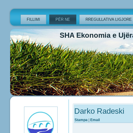
FILLIMI
PËR NE
RREGULLATIVA LIGJORE
SHA Ekonomia e Ujëra
Previous
Previous
Next
Next
Year
Month
Year
Month
Darko Radeski
Stampa
|
Email