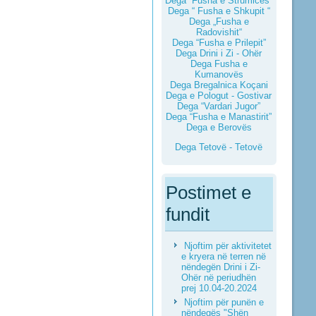
Dega “Fusha e Strumicës”
Dega “ Fusha e Shkupit “
Dega „Fusha e
Radovishit“
Dega “Fusha e Prilepit”
Dega Drini i Zi - Ohër
Dega Fusha e
Kumanovës
Dega Bregalnica Koçani
Dega e Pologut - Gostivar
Dega “Vardari Jugor”
Dega “Fusha e Manastirit”
Dega e Berovës
Dega Tetovë - Tetovë
Postimet e
fundit
Njoftim për aktivitetet
e kryera në terren në
nëndegën Drini i Zi-
Ohër në periudhën
prej 10.04-20.2024
Njoftim për punën e
nëndegës "Shën