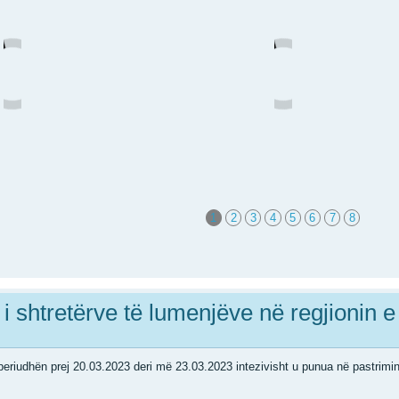
1
2
3
4
5
6
7
8
i shtretërve të lumenjëve në regjionin e
eriudhën prej 20.03.2023 deri më 23.03.2023 intezivisht u punua në pastrimin