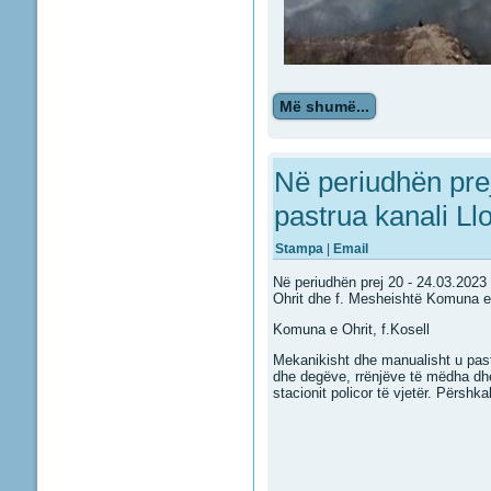
Më shumë...
Në periudhën prej
pastrua kanali Ll
Stampa
|
Email
Në periudhën prej 20 - 24.03.2023 n
Ohrit dhe f. Mesheishtë Komuna 
Komuna e Ohrit, f.Kosell
Mekanikisht dhe manualisht u past
dhe degëve, rrënjëve të mëdha dhe 
stacionit policor të vjetër. Përshk