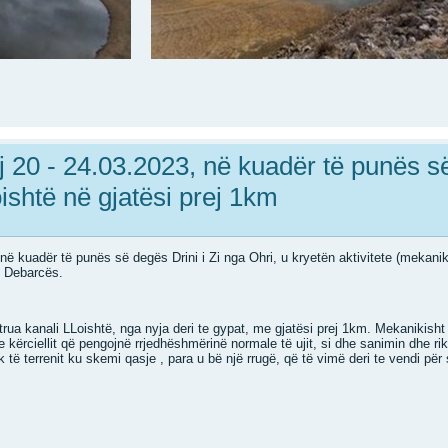
 20 - 24.03.2023, në kuadër të punës së
oishtë në gjatësi prej 1km
ë kuadër të punës së degës Drini i Zi nga Ohri, u kryetën aktivitete (mekanike
e Debarcës.
rua kanali LLoishtë, nga nyja deri te gypat, me gjatësi prej 1km. Mekanikis
kërciellit që pengojnë rrjedhëshmërinë normale të ujit, si dhe sanimin dhe riko
ak të terrenit ku skemi qasje , para u bë një rrugë, që të vimë deri te vendi për