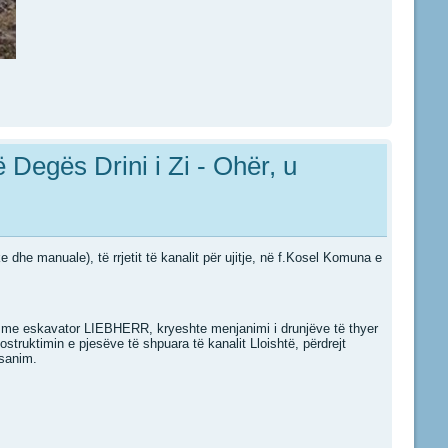
 Degës Drini i Zi - Ohër, u
 dhe manuale), të rrjetit të kanalit për ujitje, në f.Kosel Komuna e
ht me eskavator LIEBHERR, kryeshte menjanimi i drunjëve të thyer
struktimin e pjesëve të shpuara të kanalit Lloishtë, përdrejt
 sanim.