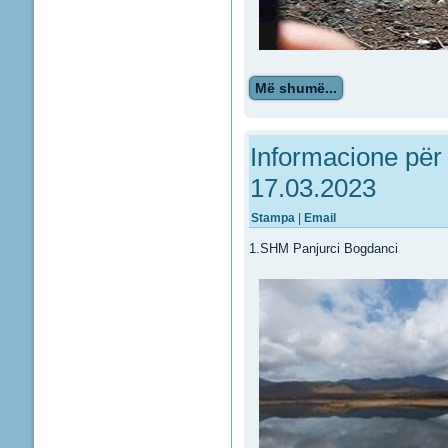
Më shumë...
Informacione për 
17.03.2023
Stampa
|
Email
1.SHM Panjurci Bogdanci