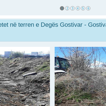
1
2
3
4
5
6
tetet në terren e Degës Gostivar - Gostiv