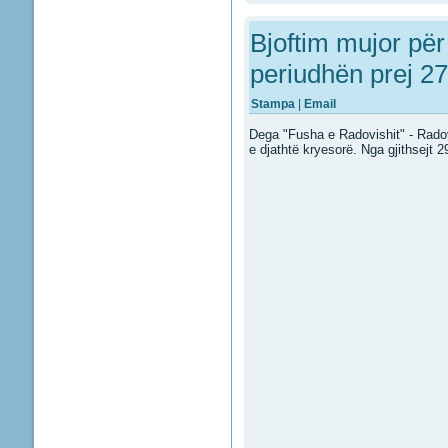
Bjoftim mujor për
periudhën prej 2
Stampa
|
Email
Dega "Fusha e Radovishit" - Radovi
e djathtë kryesorë. Nga gjithsejt 2