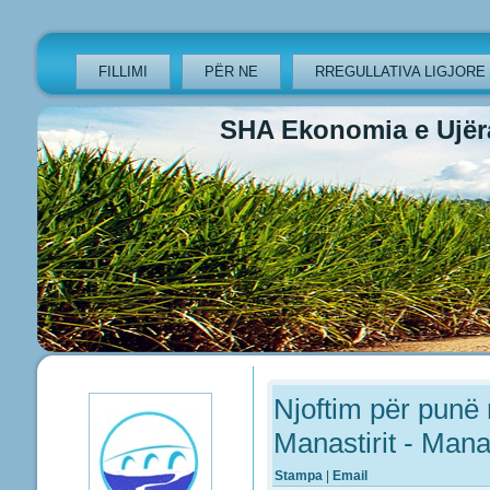
FILLIMI
PËR NE
RREGULLATIVA LIGJORE
SHA Ekonomia e Ujëra
Previous
Previous
Next
Next
Year
Month
Year
Month
Njoftim për punë
Manastirit - Mana
Stampa
|
Email