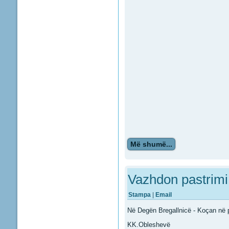
Më shumë...
Vazhdon pastrimi 
Stampa
|
Email
Në Degën Bregallnicë - Koçan në p
KK.Obleshevë