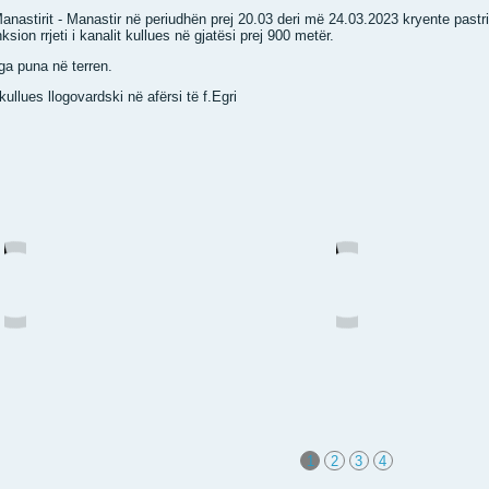
astirit - Manastir në periudhën prej 20.03 deri më 24.03.2023 kryente pastrimi
sion rrjeti i kanalit kullues në gjatësi prej 900 metër.
nga puna në terren.
 kullues llogovardski në afërsi të f.Egri
1
2
3
4