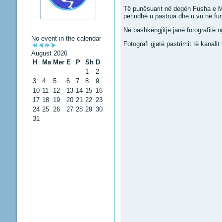
Të punësuarit në degën Fusha e Man
periudhë u pastrua dhe u vu në funk
Në bashkëngjitje janë fotografitë 
No event in the calendar
Fotografi gjatë pastrimit të kanalit
August 2026
H
Ma
Mer
E
P
Sh
D
1
2
3
4
5
6
7
8
9
10
11
12
13
14
15
16
17
18
19
20
21
22
23
24
25
26
27
28
29
30
31