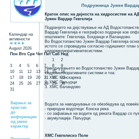
Подружница Јужен Вардар
Краток опис на дејноста на хидросистем на 
Јужен Вардар Гевгелија
Подрачјето на дејствување на АД Водостопанст
Вардар Гевгелија е географско подрачје кое опф
Календар на
општините: Гевгелија, Богданци и Валандово.
активности
Во Водостопанство Јужен Вардар Гевгелија осно
истото се спроведува согласно годишниот план 
August 2026
хидромелиоративнитесистеми.
Пон
Вто
Сре
Чет
Пет
Саб
Нед
1
2
3
4
5
6
7
8
9
Наводнувањето во Водостопанство Јужен Вардар 
10
11
12
13
14
15
16
хидромелиоративните системи и тоа:
17
18
19
20
21
1. ХМС Конскарека
22
23
2. ХМС Паљурци
24
25
26
27
28
29
30
3. ХМС Валандово
31
Барање за
Водата за наводнување се обезбедува од повеќе
пристап
- природни водотеци: Конска река
до
- со зафаќање на водите од реката Вардар со п
информации
- акумулација: Паљурци.
од јавен
карактер
ХМС Гевгелиско Поле
Превземи