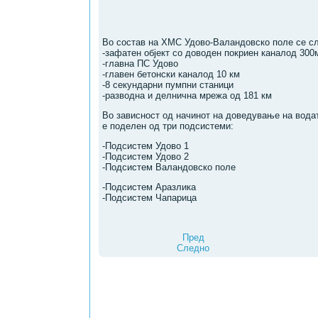
Во состав на ХМС Удово-Валандовско поле се сл
-зафатен објект со доводен покриен каналод 300
-главна ПС Удово
-главен бетонски каналод 10 км
-8 секундарни пумпни станици
-разводна и делнична мрежа од 181 км
Во зависност од начинот на доведување на вод
е поделен од три подсистеми:
-Подсистем Удово 1
-Подсистем Удово 2
-Подсистем Валандовско поле
-Подсистем Аразлика
-Подсистем Чапарица
Пред
Следно