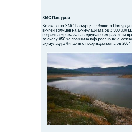
ХМС Паљурци
Во склоп на ХМС Паљурци се браната Паљурци го
вкупен волумен на акумулацијата од 3 500 000 м
подземна мрежа за наводнување од различни пр
за околу 850 ха површина која реално не е можн
акумулација Чинарли е нефункционална од 2004 