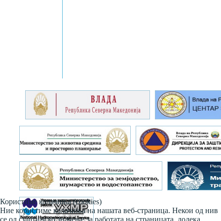
Користиме колачиња (cookies)
Ние користиме колачиња на нашата веб-страница. Некои од нив
се од суштинско значење за работата на страницата, додека