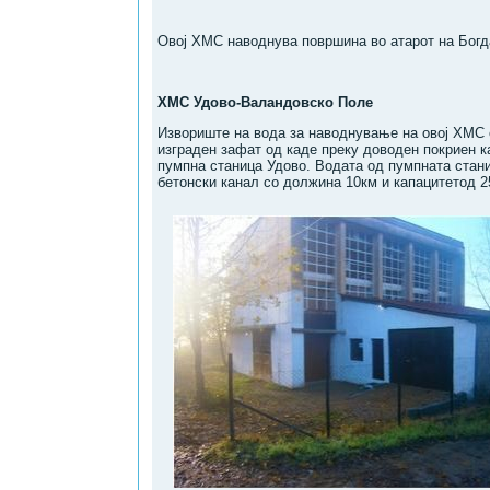
Овој ХМС наводнува површина во атарот на Богда
ХМС Удово-Валандовско Поле
Извориште на вода за наводнување на овој ХМС е
изграден зафат од каде преку доводен покриен к
пумпна станица Удово. Водата од пумпната стани
бетонски канал со должина 10км и капацитетод 2