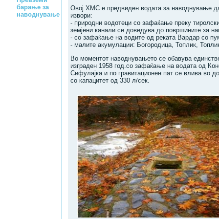
барање за
Овој ХМС е предвиден водата за наводнување да
наводнување
извори:
- природни водотеци со зафаќање преку тиролски
земјени канали се доведува до површините за н
- со зафаќање на водите од реката Вардар со п
- малите акумулации: Богородица, Топлик, Топли
Во моментот наводнувањето се обавува единств
изграден 1958 год.со зафаќање на водата од Кон
Сифулајка и по гравитационен пат се влива во до
со капацитет од 330 л/сек.