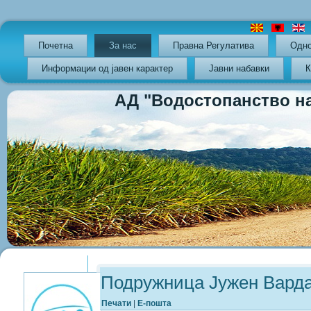
Почетна
За нас
Правна Регулатива
Oдно
Информации од јавен карактер
Јавни набавки
К
АД "Водостопанство на РС
Previous
Previous
Next
Next
Year
Month
Year
Month
Подружница Јужен Вардар
Печати
|
Е-пошта