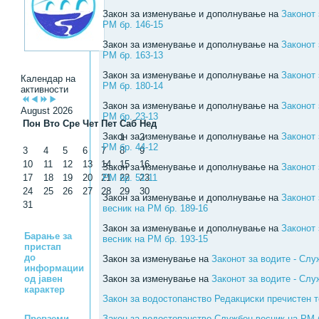
Закон за изменување и дополнување на
Законот 
РМ бр. 146-15
Закон за изменување и дополнување на
Законот 
РМ бр. 163-13
Закон за изменување и дополнување на
Законот 
Календар на
РМ бр. 180-14
активности
Закон за изменување и дополнување на
Законот 
August 2026
РМ бр. 23-13
Пон
Вто
Сре
Чет
Пет
Саб
Нед
Закон за изменување и дополнување на
Законот 
1
2
РМ бр. 44-12
3
4
5
6
7
8
9
10
11
12
13
14
15
16
Закон за изменување и дополнување на
Законот 
17
18
19
20
21
РМ бр. 51-11
22
23
24
25
26
27
28
29
30
Закон за изменување и дополнување на
Законот
31
весник на РМ бр. 189-16
Закон за изменување и дополнување на
Законот
Барање за
весник на РМ бр. 193-15
пристап
до
Закон за изменување на
Законот за водите - Слу
информации
од јавен
Закон за изменување на
Законот за водите - Слу
карактер
Закон за водостопанство Редакциски пречистен т
Превземи
Закон за водостопанство Службен весник на РМ 