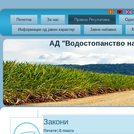
Почетна
За нас
Правна Регулатива
Oдно
Информации од јавен карактер
Јавни набавки
К
АД "Водостопанство на РС
Previous
Previous
Next
Next
Year
Month
Year
Month
Закони
Печати
|
Е-пошта