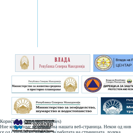
Користиме колачиња (cookies)
Ние користиме колачиња на нашата веб-страница. Некои од нив
се од суштинско значење за работата на страницата, додека