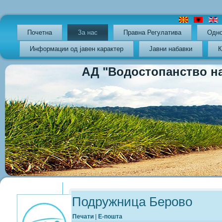
Почетна
За нас
Правна Регулатива
Oдно
Информации од јавен карактер
Јавни набавки
К
АД "Водостопанство на РС
Previous
Previous
Next
Next
Year
Month
Year
Month
Подружница Берово
Печати
|
Е-пошта