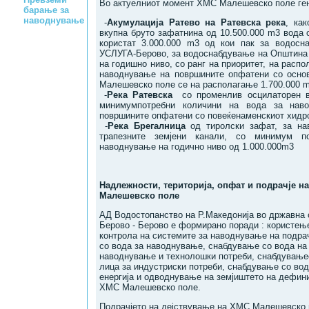
Во актуелниот момент ХМС Малешевско поле ген
барање за
наводнување
-
Акумулација Ратево на Ратевска река
, ка
вкупна бруто зафатнина од 10.500.000 m3 вода 
користат 3.000.000 m3 од кои пак за водосн
УСЛУГА-Берово, за водоснабдување на Општина
на годишно ниво, со ранг на приоритет, на распо
наводнување на површините опфатени со осно
Малешевско поле се на располагање 1.700.000 m
-
Река Ратевска
со променлив осцилаторен вк
минимумпотребни количини на вода за нав
површините опфатени со повеќенаменскиот хидр
-
Река Брегалница
од тиролски зафат, за на
трапезните земјени канали, со минимум п
наводнување на годично ниво од 1.000.000m3
Надлежности, територија, опфат и подрачје н
Малешевско поле
АД Водостопанство на Р.Македонија во државна 
Берово - Берово е формирано поради : користењ
контролa нa системите за наводнување нa подра
со вода зa наводнување, снабдување со вода на 
наводнување и технолошки потреби, снабдување
лица за индустриски потреби, снабдување со вод
енергија и одводнување на земјиштето на дефини
ХМС Малешевско поле.
Подрачјето на дејствување на ХМС Малешевско п