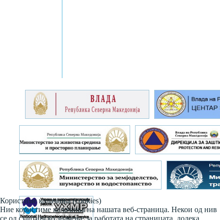
Користиме колачиња (cookies)
Ние користиме колачиња на нашата веб-страница. Некои од нив
се од суштинско значење за работата на страницата, додека