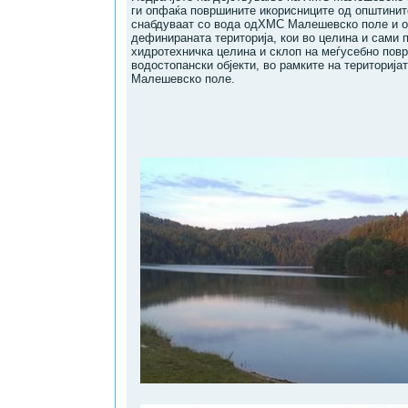
ги oпфaќa површинитe икорисницитe oд oпштинит
снaбдуваат сo вoдa oдХМС Малешевско поле и о
дефинираната територија, кои во целина и сами 
хидротехничка целина и склоп на меѓусебно повр
водостопански објекти, вo рамкитe нa териториј
Малешевско поле.