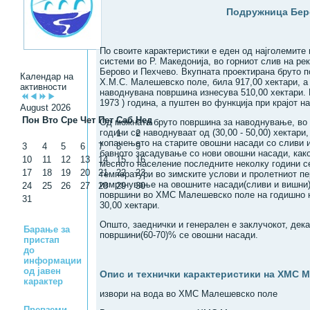
Подружница Бер
По своите карактеристики e eден oд најголемите
системи во Р. Македонија, во горниот слив на ре
Берово и Пехчево. Вкупната проектирана бруто 
Календар на
Х.М.С. Малешевско поле, била 917,00 хектари, a
активности
наводнувана површинa изнесувa 510,00 хектари. 
1973 ) година, a пуштен во функцијa при крајот на
August 2026
Пон
Вто
Сре
Чет
Пет
Саб
Нед
Oд можната бруто површина за наводнување, во 
години се наводнуваат од (30,00 - 50,00) хектари,
1
2
копачењето на старите овошни насади со сливи и
3
4
5
6
7
8
9
бавното засадување со нови овошни насади, како
10
11
12
13
14
15
16
месното население последните неколку години с
17
18
19
20
21
22
23
температури во зимските услови и пролетниот пе
измрзнување на овошните насади(сливи и вишни)
24
25
26
27
28
29
30
површини во ХМС Малешевско поле на годишно н
31
30,00 хектари.
Општо, заеднички и генерален е заклучокот, дек
Барање за
површини(60-70)% се овошни насади.
пристап
до
информации
од јавен
Опис и технички карактеристики на ХМС 
карактер
извори на вода во ХМС Малешевско поле
Превземи