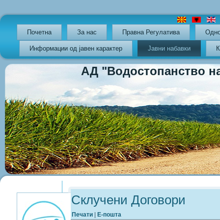
Почетна
За нас
Правна Регулатива
Oдно
Информации од јавен карактер
Јавни набавки
К
АД "Водостопанство на РС
Previous
Previous
Next
Next
Year
Month
Year
Month
Склучени Договори
Печати
|
Е-пошта