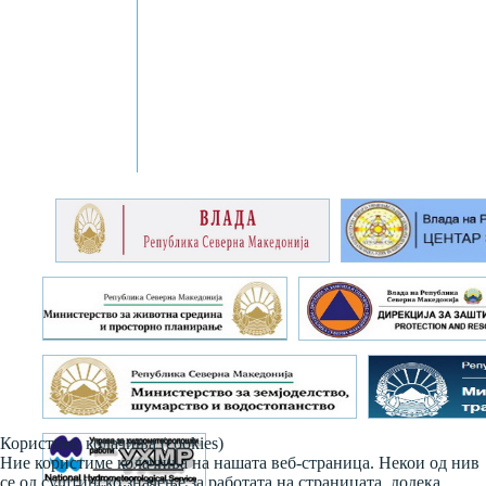
Користиме колачиња (cookies)
Ние користиме колачиња на нашата веб-страница. Некои од нив
се од суштинско значење за работата на страницата, додека