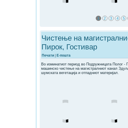
1
2
3
4
5
Чистење на магистрални
Пирок, Гостивар
Печати
|
Е-пошта
Во изминатиот период во Подружницата Полог - 
машинско чистење на магистралниот канал Здуље
шумската вегетација и отпадниот материјал.