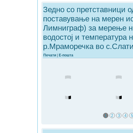
Зедно со претставници 
поставување на мерен ис
Лимниграф) за мерење н
водостој и температура н
р.Мраморечка во с.Слат
Печати
|
Е-пошта
1
2
3
4
5