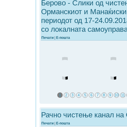
Берово - Слики од чисте
Орманскиот и Манаќискио
периодот од 17-24.09.201
со локалната самоуправа
Печати
|
Е-пошта
1
2
3
4
5
6
7
8
9
10
11
19
20
Рачно чистење канал на 
Печати
|
Е-пошта