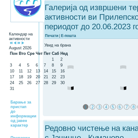
Галерија од извршени те
активности ви Прилепск
периодот до 20.06.2023 г
Календар на
Печати
|
Е-пошта
активности
Увид на брана
August 2026
Пон
Вто
Сре
Чет
Пет
Саб
Нед
1
2
3
4
5
6
7
8
9
10
11
12
13
14
15
16
17
18
19
20
21
22
23
24
25
26
27
28
29
30
31
Барање за
пристап
1
2
3
4
5
6
7
8
до
информации
од јавен
карактер
Редовно чистење на кан
с.Јачинце - Куманово
Превземи