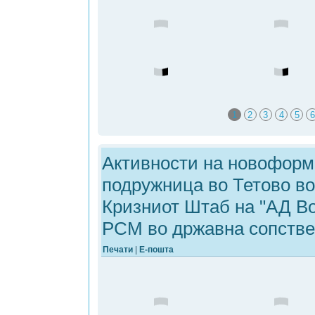
1
2
3
4
5
6
Активности на новоформ
подружница во Тетово во
Кризниот Штаб на "АД В
РСМ во државна сопстве
Печати
|
Е-пошта