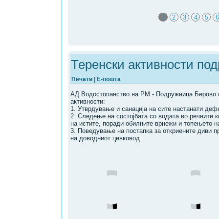
1
2
3
4
5
6
Теренски активности по
Печати
|
Е-пошта
АД Водостопанство на РМ - Подружница Берово 
активности:
1. Утврдување и санација на сите настанати деф
2. Следење на состојбата со водата во речните к
на истите, поради обилните врнежи и топењето на
3. Поведување на постапка за откриените диви п
на доводниот цевковод.