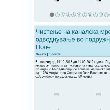
1
2
3
4
5
6
7
8
9
10
11
19
Чистење на каналска мр
одводнување во подружн
Поле
Печати
|
Е-пошта
Во период од 14.12.2018 до 11.02.2019 година П
имаше активности за чистење на каналската мр
Илинден с.Миладиновци се вршеше машинско чи
од 1.750 метри, а во Општинна Гази Баба чистењ
с.Јурумлери во должина од 50 метри.