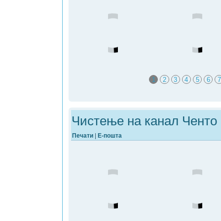
1
2
3
4
5
6
7
Чистење на канал Ченто 
Печати
|
Е-пошта