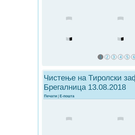
1
2
3
4
5
6
Чистење на Тиролски заф
Брегалница 13.08.2018
Печати
|
Е-пошта