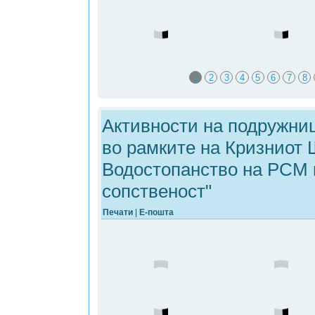
1
2
3
4
5
6
7
8
Активности на подружни
во рамките на Кризниот 
Водостопанство на РСМ 
сопственост"
Печати
|
Е-пошта