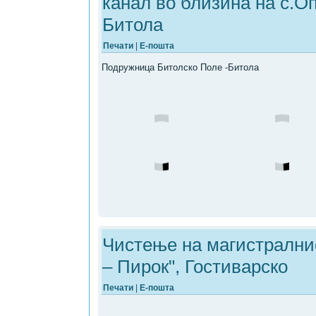
канал во близина на с.
Битола
Печати
|
Е-пошта
Подружница Битолско Поле -Битола
Чистење на магистрални
– Пирок", Гостиварско
Печати
|
Е-пошта