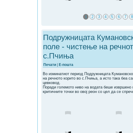
1
2
3
4
5
6
7
8
Подружницата Кумановск
поле - чистење на речнот
с.Пчиња
Печати
|
Е-пошта
Во изминатиот период Подружницата Кумановско
на речното корито во с.Пчиња, а исто така беа с
цевковод.
Поради големото ниво на водата беше извршено
критичните точки во овој реон со цел да се спре