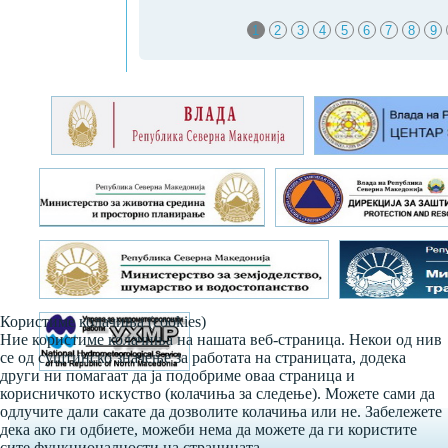
1
2
3
4
5
6
7
8
9
Користиме колачиња (cookies)
Ние користиме колачиња на нашата веб-страница. Некои од нив
се од суштинско значење за работата на страницата, додека
други ни помагаат да ја подобриме оваа страница и
корисничкото искуство (колачиња за следење). Можете сами да
одлучите дали сакате да дозволите колачиња или не. Забележете
дека ако ги одбиете, можеби нема да можете да ги користите
сите функционалности на страницата.