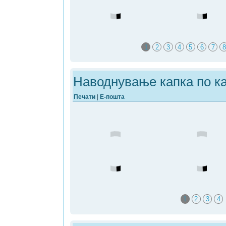
1
2
3
4
5
6
7
8
Наводнување капка по ка
Печати
|
Е-пошта
1
2
3
4