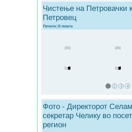
Чистење на Петровачки 
Петровец
Печати
|
Е-пошта
1
2
3
4
Фото - Директорот Села
секретар Челику во посе
регион