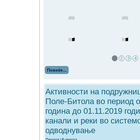
1
2
3
4
Повеќе...
Активности на подружни
Поле-Битола во период о
година до 01.11.2019 год
канали и реки во системо
одводнување
Печати
|
Е-пошта