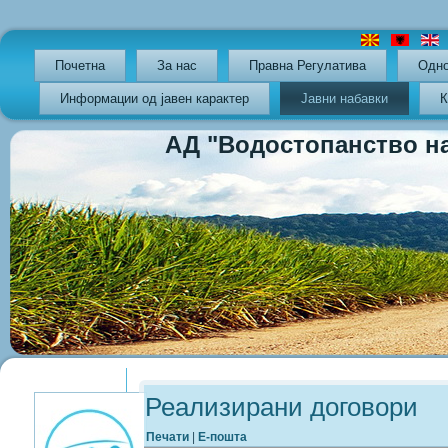
Почетна
За нас
Правна Регулатива
Oдно
Информации од јавен карактер
Јавни набавки
К
АД "Водостопанство на РС
Previous
Previous
Next
Next
Year
Month
Year
Month
Реализирани договори
Печати
|
Е-пошта