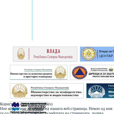
Користиме колачиња (cookies)
Ние користиме колачиња на нашата веб-страница. Некои од нив
се од суштинско значење за работата на страницата, додека