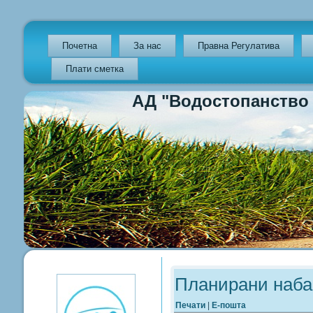
Почетна
За нас
Правна Регулатива
Плати сметка
АД "Водостопанство на Р
Previous
Previous
Next
Next
Year
Month
Year
Month
Планирани наба
Печати
|
Е-пошта