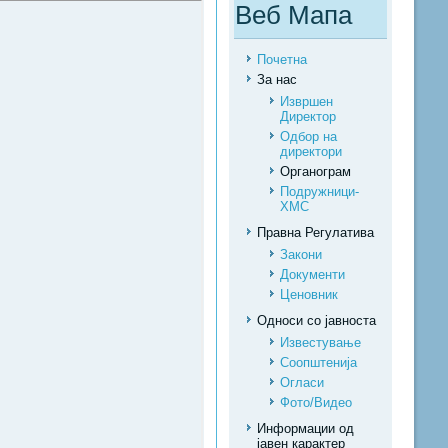
Веб Мапа
Почетна
За нас
Извршен
Директор
Одбор на
директори
Органограм
Подружници-
ХМС
Правна Регулатива
Закони
Документи
Ценовник
Односи со јавноста
Известување
Соопштенија
Огласи
Фото/Видео
Информации од
јавен карактер