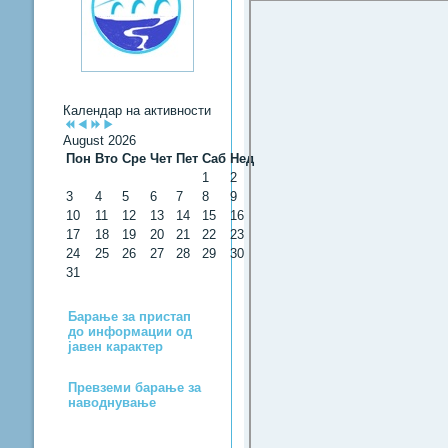
Календар на активности
August 2026
Пон
Вто
Сре
Чет
Пет
Саб
Нед
1
2
3
4
5
6
7
8
9
10
11
12
13
14
15
16
17
18
19
20
21
22
23
24
25
26
27
28
29
30
31
Барање за пристап
до информации од
јавен карактер
Превземи барање за
наводнување