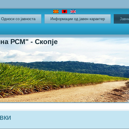
Oдноси со јавноста
Информации од јавен карактер
Јавн
СМ" - Скопје
вки