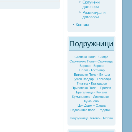
Склучени
договори
Реализирани
договори
Контакт
Подружници
Скопско Поле - Скопје
Струмичко Поле - Струмица
Берово - Берово
Полог - Гостивар
Битолско Поле - Битола
Јужен Вардар – Гевгелија
Тиквеш - Кавадарци
Прилепско Поле – Прилеп
Брегалница - Кочани
Кумановско - Липковско -
Куманово
Црн Дрим – Охрид
Радовишко поле – Радовиш
Подружница Тетово - Тетово