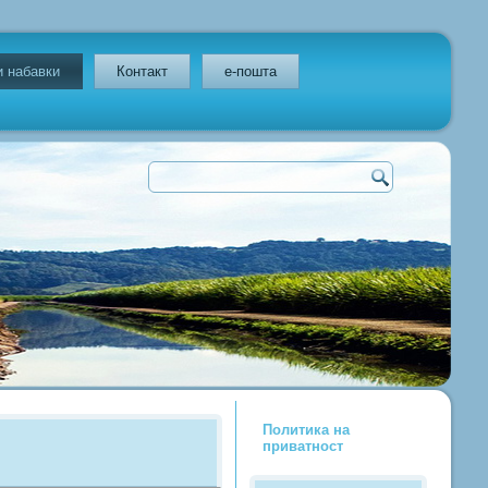
и набавки
Контакт
e-пошта
Политика на
приватност