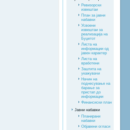
Ревизорски
извештаи
План за јавни
набавки
Усвоени
извештаи за
реализација на
Буџетот
Листа на
информации од
јавен карактер
Листа на
вработени
Заштита на
укажувачи
Начин на
поднесување на
барање за
пристап до
информации
Финансиски план
Јавни набавки
Планирани
набавки
Објавени огласи