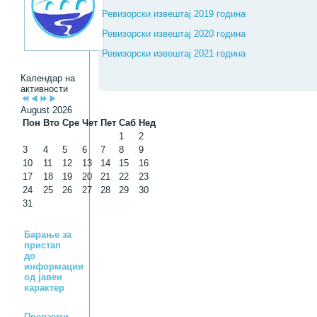
Ревизорски извештај 2019 година
Ревизорски извештај 2020 година
Ревизорски извештај 2021 година
Календар на
активности
August 2026
Пон
Вто
Сре
Чет
Пет
Саб
Нед
1
2
3
4
5
6
7
8
9
10
11
12
13
14
15
16
17
18
19
20
21
22
23
24
25
26
27
28
29
30
31
Барање за
пристап
до
информации
од јавен
карактер
Превземи