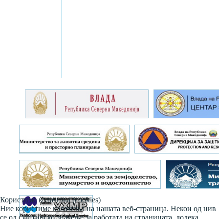
Користиме колачиња (cookies)
Ние користиме колачиња на нашата веб-страница. Некои од нив
се од суштинско значење за работата на страницата, додека