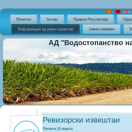
Почетна
За нас
Правна Регулатива
Oдно
Информации од јавен карактер
Јавни набавки
К
АД "Водостопанство на РС
Previous
Previous
Next
Next
Year
Month
Year
Month
Ревизорски извештаи
Печати
|
Е-пошта