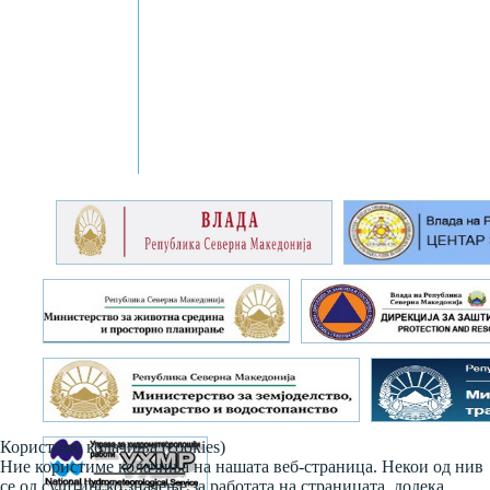
Користиме колачиња (cookies)
Ние користиме колачиња на нашата веб-страница. Некои од нив
се од суштинско значење за работата на страницата, додека