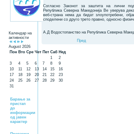
Согласно Законот за заштита на лични под
Република Северна Македонија Ве уверува дек
веб-страна нема да бидат злоупотребени, обј
споделени со друго трето правно, односно физич
А.Д Водостопанство на Република Северна Маке
Календар на
активности
Пред
August 2026
Пон
Вто
Сре
Чет
Пет
Саб
Нед
1
2
3
4
5
6
7
8
9
10
11
12
13
14
15
16
17
18
19
20
21
22
23
24
25
26
27
28
29
30
31
Барање за
пристап
до
информации
од јавен
карактер
Превземи