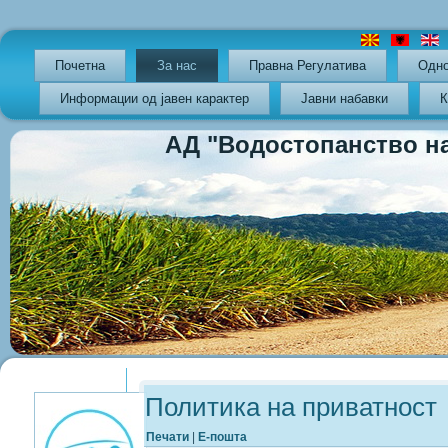
Почетна
За нас
Правна Регулатива
Oдно
Информации од јавен карактер
Јавни набавки
К
АД "Водостопанство на РС
Previous
Previous
Next
Next
Year
Month
Year
Month
Политика на приватност
Печати
|
Е-пошта