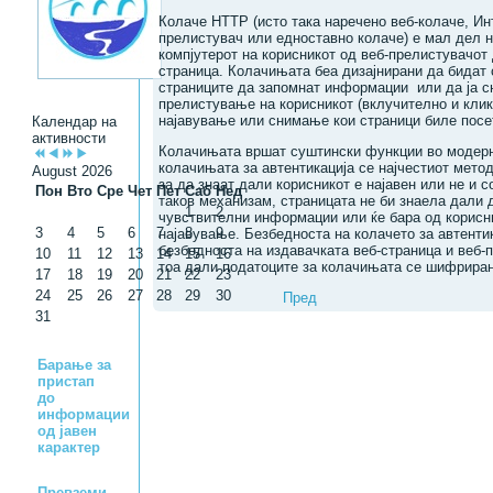
Колаче HTTP (исто така наречено веб-колаче, Ин
прелистувач или едноставно колаче) е мал дел н
компјутерот на корисникот од веб-прелистувачот
страница. Колачињата беа дизајнирани да бидат 
страниците да запомнат информации или да ја с
прелистување на корисникот (вклучително и кли
најавување или снимање кои страници биле посе
Календар на
активности
Колачињата вршат суштински функции во модерн
колачињата за автентикација се најчестиот метод
August 2026
за да знаат дали корисникот е најавен или не и с
Пон
Вто
Сре
Чет
Пет
Саб
Нед
таков механизам, страницата не би знаела дали 
1
2
чувствителни информации или ќе бара од корисни
3
4
5
6
7
8
9
најавување. Безбедноста на колачето за автенти
безбедноста на издавачката веб-страница и веб-п
10
11
12
13
14
15
16
тоа дали податоците за колачињата се шифрира
17
18
19
20
21
22
23
24
25
26
27
28
29
30
Пред
31
Барање за
пристап
до
информации
од јавен
карактер
Превземи