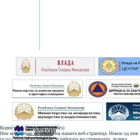
Користиме колачиња (cookies)
Ние користиме колачиња на нашата веб-страница. Некои од нив
се од суштинско значење за работата на страницата, додека