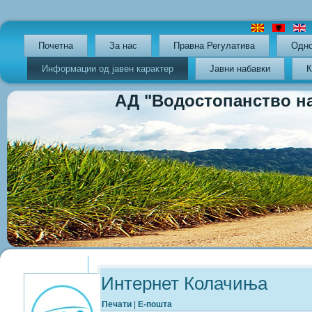
Почетна
За нас
Правна Регулатива
Oдно
Информации од јавен карактер
Јавни набавки
К
АД "Водостопанство на РС
Previous
Previous
Next
Next
Year
Month
Year
Month
Интернет Колачиња
Печати
|
Е-пошта