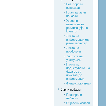
Ревизорски
извештаи
План за јавни
набавки
Усвоени
извештаи за
реализација на
Буџетот
Листа на
информации од
јавен карактер
Листа на
вработени
Заштита на
укажувачи
Начин на
поднесување на
барање за
пристап до
информации
Финансиски план
Јавни набавки
Планирани
набавки
Објавени огласи