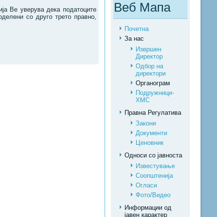
Веб Мапа
ија Ве уверува дека податоците
оделени со друго трето правно,
Почетна
За нас
Извршен
Директор
Одбор на
директори
Органограм
Подружници-
ХМС
Правна Регулатива
Закони
Документи
Ценовник
Односи со јавноста
Известување
Соопштенија
Огласи
Фото/Видео
Информации од
јавен карактер