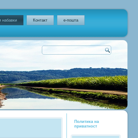
и набавки
Контакт
e-пошта
Политика на
приватност