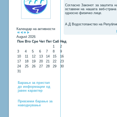
Согласно Законот за заштита н
оставени на нашата веб-страна
односно физичко лице.
А.Д Водостопанство на Републи
Календар на активности
August 2026
Пон
Вто
Сре
Чет
Пет
Саб
Нед
1
2
3
4
5
6
7
8
9
10
11
12
13
14
15
16
17
18
19
20
21
22
23
24
25
26
27
28
29
30
31
Барање за пристап
до информации од
јавен карактер
Превземи барање за
наводнување