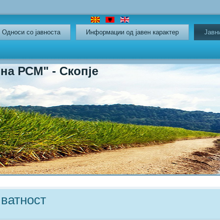
Oдноси со јавноста
Информации од јавен карактер
Јавн
СМ" - Скопје
иватност