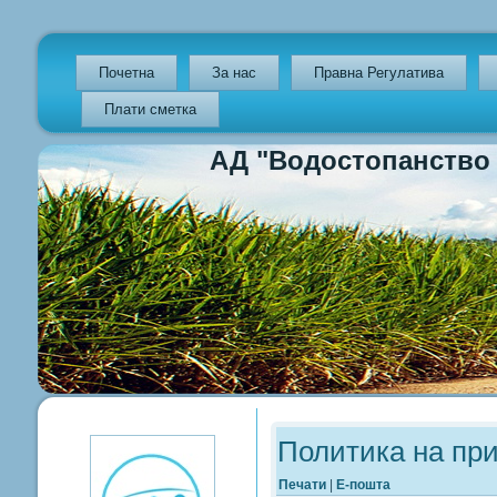
Почетна
За нас
Правна Регулатива
Плати сметка
АД "Водостопанство на Р
Previous
Previous
Next
Next
Year
Month
Year
Month
Политика на пр
Печати
|
Е-пошта