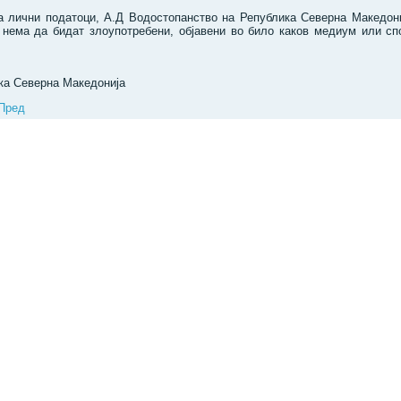
а лични податоци, А.Д Водостопанство на Република Северна Македон
 нема да бидат злоупотребени, објавени во било каков медиум или сп
ка Северна Македонија
Пред