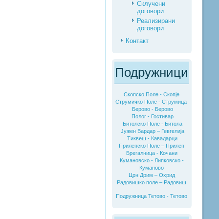
Склучени
договори
Реализирани
договори
Контакт
Подружници
Скопско Поле - Скопје
Струмичко Поле - Струмица
Берово - Берово
Полог - Гостивар
Битолско Поле - Битола
Јужен Вардар – Гевгелија
Тиквеш - Кавадарци
Прилепско Поле – Прилеп
Брегалница - Кочани
Кумановско - Липковско -
Куманово
Црн Дрим – Охрид
Радовишко поле – Радовиш
Подружница Тетово - Тетово