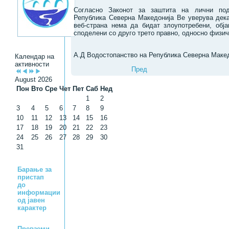
Согласно Законот за заштита на лични под
Република Северна Македонија Ве уверува дек
веб-страна нема да бидат злоупотребени, обј
споделени со друго трето правно, односно физич
А.Д Водостопанство на Република Северна Маке
Календар на
активности
Пред
August 2026
Пон
Вто
Сре
Чет
Пет
Саб
Нед
1
2
3
4
5
6
7
8
9
10
11
12
13
14
15
16
17
18
19
20
21
22
23
24
25
26
27
28
29
30
31
Барање за
пристап
до
информации
од јавен
карактер
Превземи