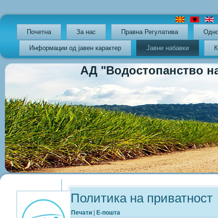
Почетна
За нас
Правна Регулатива
Oдно
Информации од јавен карактер
Јавни набавки
К
АД "Водостопанство на РС
Previous
Previous
Next
Next
Year
Month
Year
Month
Политика на приватност
Печати
|
Е-пошта