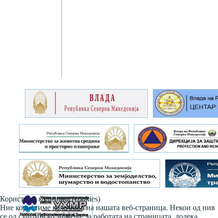
Користиме колачиња (cookies)
Ние користиме колачиња на нашата веб-страница. Некои од нив
се од суштинско значење за работата на страницата, додека