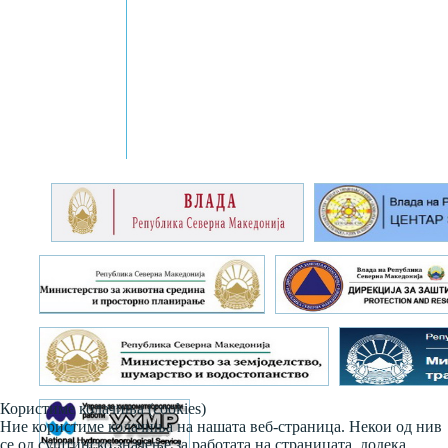
Користиме колачиња (cookies)
Ние користиме колачиња на нашата веб-страница. Некои од нив
се од суштинско значење за работата на страницата, додека