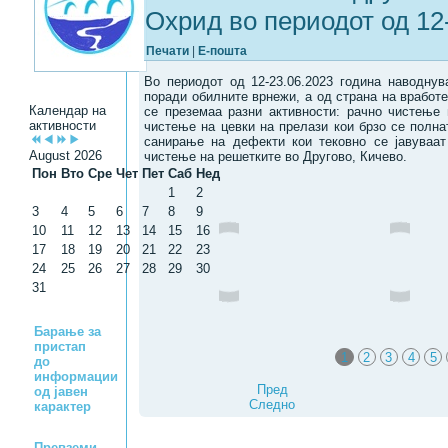
Охрид во периодот од 12
Печати
|
Е-пошта
Во периодот од 12-23.06.2023 година наводну
поради обилните врнежи, а од страна на вработ
Календар на
се преземаа разни активности: рачно чистење 
активности
чистење на цевки на прелази кои брзо се полна
санирање на дефекти кои тековно се јавуваат
August 2026
чистење на решетките во Другово, Кичево.
Пон
Вто
Сре
Чет
Пет
Саб
Нед
1
2
3
4
5
6
7
8
9
10
11
12
13
14
15
16
17
18
19
20
21
22
23
24
25
26
27
28
29
30
31
Барање за
пристап
1
2
3
4
5
до
информации
Пред
од јавен
Следно
карактер
Превземи