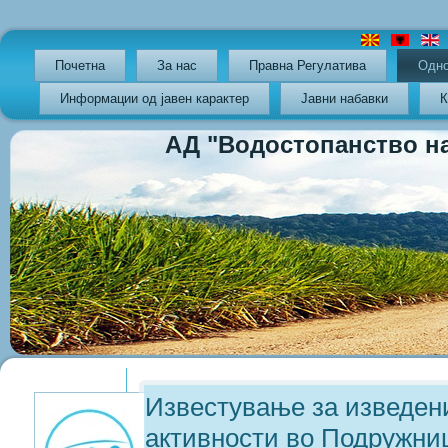
Почетна
За нас
Правна Регулатива
Oдно
Информации од јавен карактер
Јавни набавки
К
АД "Водостопанство на РС
Previous
Previous
Next
Next
Year
Month
Year
Month
Известување за изведен
активности во Подружни