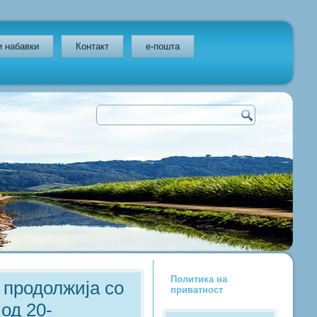
и набавки
Контакт
e-пошта
Политика на
 продолжија со
приватност
од 20-