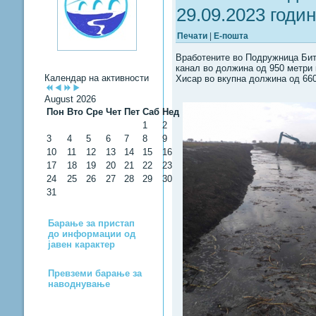
29.09.2023 годи
Печати
|
Е-пошта
Вработените во Подружница Бито
канал во должина од 950 метри 
Календар на активности
Хисар во вкупна должина од 660
August 2026
Пон
Вто
Сре
Чет
Пет
Саб
Нед
1
2
3
4
5
6
7
8
9
10
11
12
13
14
15
16
17
18
19
20
21
22
23
24
25
26
27
28
29
30
31
Барање за пристап
до информации од
јавен карактер
Превземи барање за
наводнување