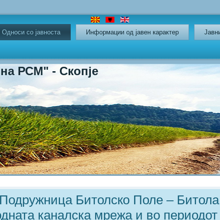
Oдноси со јавноста
Информации од јавен карактер
Јавн
СМ" - Скопје
 Подружница Битолско Поле – Битола
дната каналска мрежа и во периодот 