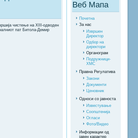
Веб Мапа
Почетна
За нас
вршија чистење на XIII-одводен
оналниот пат Битола-Демир
Извршен
Директор
Одбор на
директори
Органограм
Подружници-
ХМС
Правна Регулатива
Закони
Документи
Ценовник
Односи со јавноста
Известување
Соопштенија
Огласи
Фото/Видео
Информации од
јавен карактер