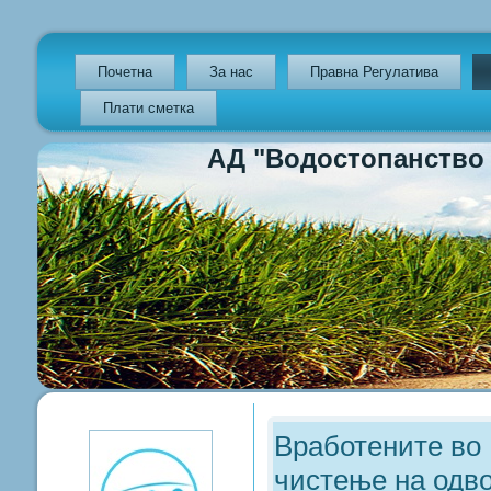
Почетна
За нас
Правна Регулатива
Плати сметка
АД "Водостопанство на Р
Previous
Previous
Next
Next
Year
Month
Year
Month
Вработените во
чистење на одво