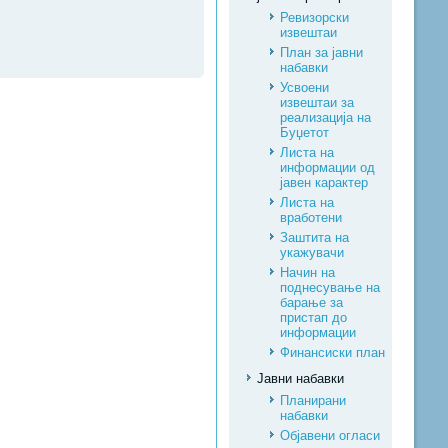
Ревизорски
извештаи
План за јавни
набавки
Усвоени
извештаи за
реализација на
Буџетот
Листа на
информации од
јавен карактер
Листа на
вработени
Заштита на
укажувачи
Начин на
поднесување на
барање за
пристап до
информации
Финансиски план
Јавни набавки
Планирани
набавки
Објавени огласи