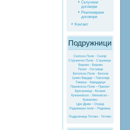
Склучени
договори
Реализирани
договори
Контакт
Подружници
Скопско Поле - Скопје
Струмичко Поле - Струмица
Берово - Берово
Полог - Гостивар
Битолско Поле - Битола
Јужен Вардар – Гевгелија
Тиквеш - Кавадарци
Прилепско Поле – Прилеп
Брегалница - Кочани
Кумановско - Липковско -
Куманово
Црн Дрим – Охрид
Радовишко поле – Радовиш
Подружница Тетово - Тетово