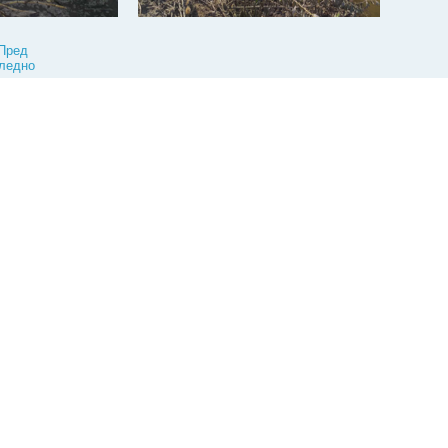
Пред
ледно