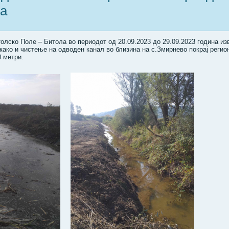
на
лско Поле – Битола во периодот од 20.09.2023 до 29.09.2023 година из
како и чистење на одводен канал во близина на с.Змирнево покрај реги
 метри.