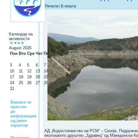
Печати
|
Е-пошта
Календар на
активности
August 2026
Пон
Вто
Сре
Чет
Пет
Саб
Нед
1
2
3
4
5
6
7
8
9
10
11
12
13
14
15
16
17
18
19
20
21
22
23
24
25
26
27
28
29
30
31
Барање за
пристап
до
информации
од јавен
карактер
АД „Водостопанство на РСМ“ – Скопје, Подружни
еколошкото друштво „Здравец“ од Македонска Ка
Превземи