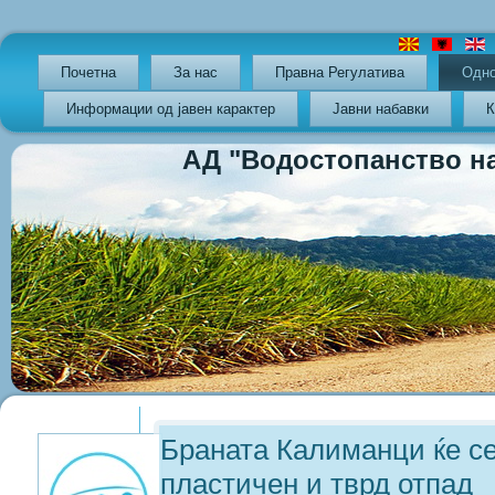
Почетна
За нас
Правна Регулатива
Oдно
Информации од јавен карактер
Јавни набавки
К
АД "Водостопанство на РС
Previous
Previous
Next
Next
Year
Month
Year
Month
Браната Калиманци ќе се
пластичен и тврд отпад