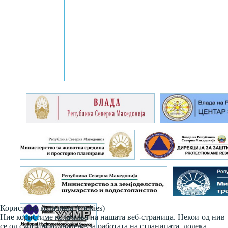
Користиме колачиња (cookies)
Ние користиме колачиња на нашата веб-страница. Некои од нив
се од суштинско значење за работата на страницата, додека