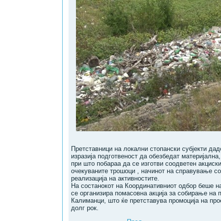
Претставници на локални стопански субјекти дад
изразија подготвеност да обезбедат материјална
при што побараа да се изготви соодветен акциски
очекуваните трошоци , начинот на справување со
реализација на активностите.
На состанокот на Координативниот одбор беше на
се организира помасовна акција за собирање на 
Калиманци, што ќе претставува промоција на про
долг рок.