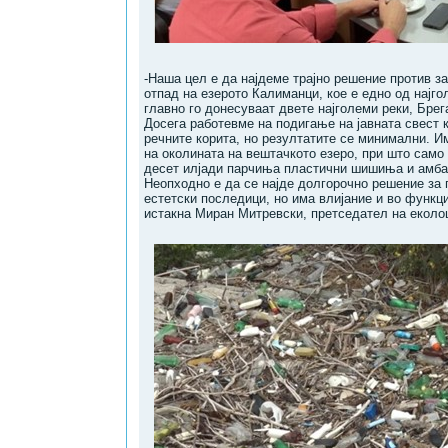
-Наша цел е да најдеме трајно решение против з
отпад на езерото Калиманци, кое е едно од најго
главно го донесуваат двете најголеми реки, Бре
Досега работевме на подигање на јавната свест к
речните корита, но резултатите се минимални. И
на околината на вештачкото езеро, при што само
десет илјади парчиња пластични шишиња и амбал
Неопходно е да се најде долгорочно решение за
естетски последици, но има влијание и во функц
истакна Миран Митревски, претседател на еколо