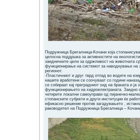
Подружница Брегалница-Кочани која стопанисува
целосна поддршка за активностите на екологисти
заедничките цели за одржливост на животната с
функционирање на системот за наводнување на 
регионот.
-Пластичниот и друг тврд отпад во водите на езе
нашите вработени се соочуваат со години наназа
се собираат кај преградниот ѕид на браната и ја 
функционирањето на хидроелектраната. Заедно со
четирите локални самоуправи од пијанечко-малеш
стопанските субјекти и други институции ќе рабо
ефикасно решение против загадувањето , истакна
раководител на Подружница Брегалница – Кочан