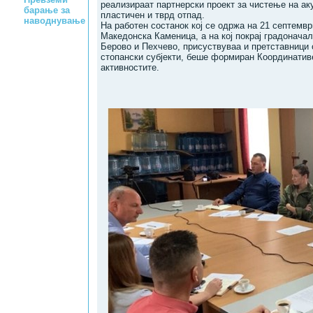
реализираат партнерски проект за чистење на а
барање за
пластичен и тврд отпад.
наводнување
На работен состанок кој се одржа на 21 септемв
Македонска Каменица, а на кој покрај градонача
Берово и Пехчево, присуствуваа и претставници 
стопански субјекти, беше формиран Координатив
активностите.