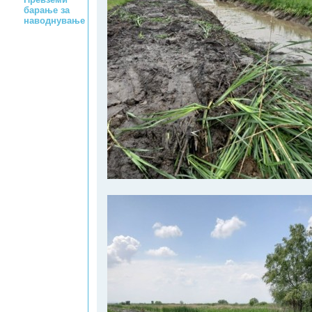
барање за
наводнување