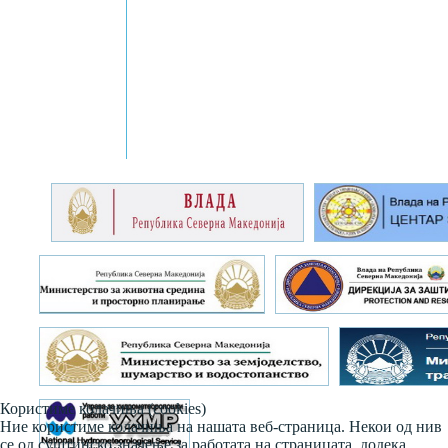
Користиме колачиња (cookies)
Ние користиме колачиња на нашата веб-страница. Некои од нив
се од суштинско значење за работата на страницата, додека