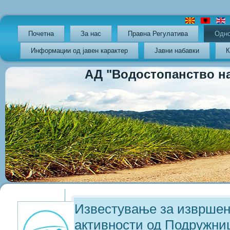
Почетна
За нас
Правна Регулатива
Oдно
Информации од јавен карактер
Јавни набавки
К
АД "Водостопанство на РС
Previous
Previous
Next
Next
Year
Month
Year
Month
Известување за извршен
активности од Подружни