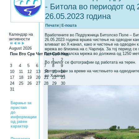
- Битола во периодот од 
26.05.2023 година
Печати
|
Е-пошта
Календар на
Вработените во Подружница Битолско Поле – Бит
активности
26.05.2023 година вршеа чистење на одводни ка
вливаат во X-канал, како и чистење на одводен 
August 2026
мрежа во близина на с.Чарлија. За тој период се
одводна каналска мрежа во должина од 1250 мет
Пон
Вто
Сре
Чет
Пет
Саб
Нед
1
2
Во прилог се фотографии од работата на терен.
3
4
5
6
7
8
9
Фотографии за време на чистењето на одводните
10
11
12
13
14
15
16
во X-канал
17
18
19
20
21
22
23
24
25
26
27
28
29
30
31
Барање за
пристап
до
информации
од јавен
карактер
Превземи