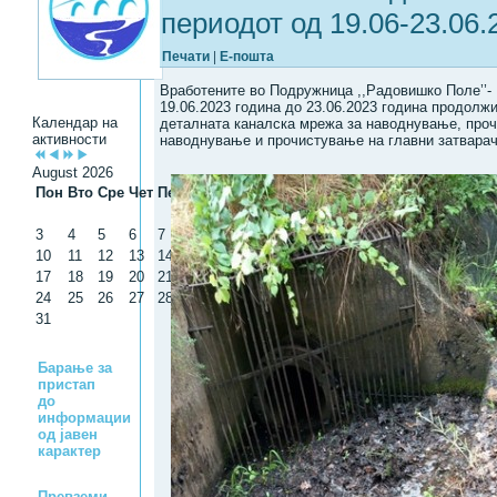
периодот од 19.06-23.06.
Печати
|
Е-пошта
Вработените во Подружница ,,Радовишко Поле’’-
19.06.2023 година до 23.06.2023 година продолж
Календар на
деталната каналска мрежа за наводнување, проч
активности
наводнување и прочистување на главни затварач
August 2026
Пон
Вто
Сре
Чет
Пет
Саб
Нед
1
2
3
4
5
6
7
8
9
10
11
12
13
14
15
16
17
18
19
20
21
22
23
24
25
26
27
28
29
30
31
Барање за
пристап
до
информации
од јавен
карактер
Превземи