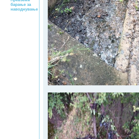
барање за
наводнување