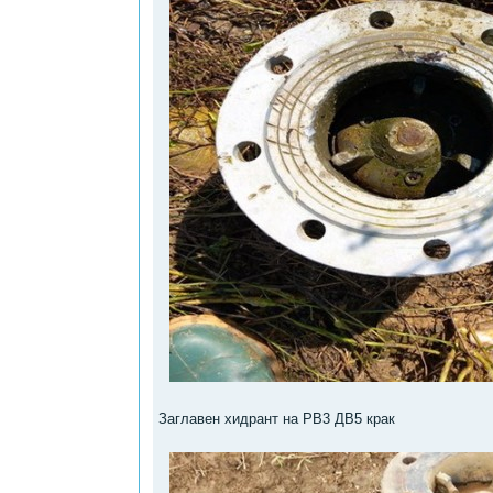
Заглавен хидрант на РВ3 ДВ5 крак