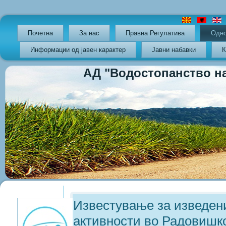
Почетна
За нас
Правна Регулатива
Oдно
Информации од јавен карактер
Јавни набавки
К
АД "Водостопанство на РС
Previous
Previous
Next
Next
Year
Month
Year
Month
Известување за изведен
активности во Радовишк