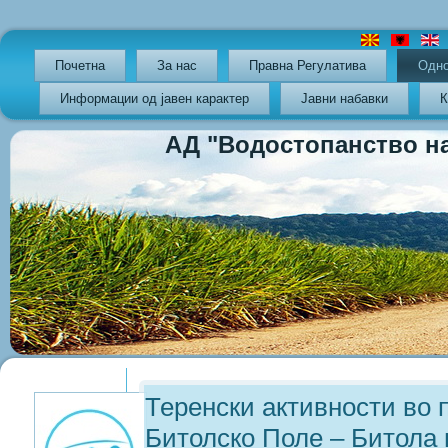
Почетна
За нас
Правна Регулатива
Oдно
Информации од јавен карактер
Јавни набавки
К
АД "Водостопанство на РС
Previous
Previous
Next
Next
Year
Month
Year
Month
Теренски активности во
Битолско Поле – Битола 