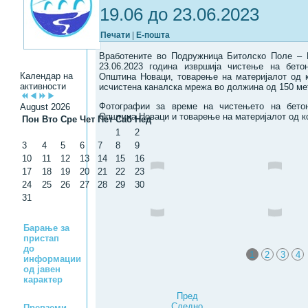
19.06 до 23.06.2023
Печати
|
Е-пошта
Вработените во Подружница Битолско Поле – 
23.06.2023 година извршија чистење на бето
Календар на
Општина Новаци, товарење на материјалот од 
активности
исчистена каналска мрежа во должина од 150 ме
Фотографии за време на чистењето на бето
August 2026
Општина Новаци и товарење на материјалот од к
Пон
Вто
Сре
Чет
Пет
Саб
Нед
1
2
3
4
5
6
7
8
9
10
11
12
13
14
15
16
17
18
19
20
21
22
23
24
25
26
27
28
29
30
31
Барање за
пристап
до
1
2
3
4
информации
од јавен
карактер
Пред
Следно
Превземи