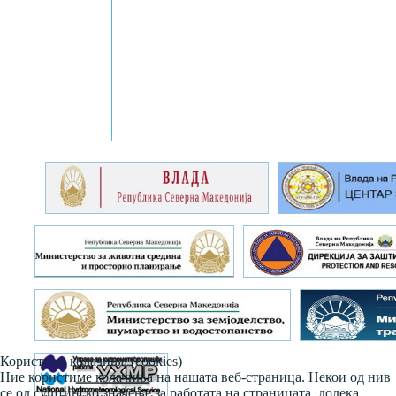
Користиме колачиња (cookies)
Ние користиме колачиња на нашата веб-страница. Некои од нив
се од суштинско значење за работата на страницата, додека