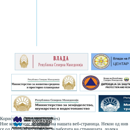
Користиме колачиња (cookies)
Ние користиме колачиња на нашата веб-страница. Некои од нив
се од суштинско значење за работата на страницата, додека