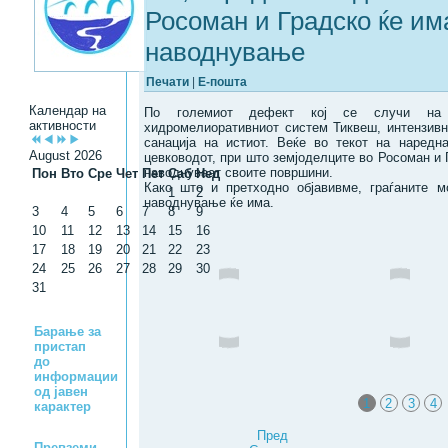
Росоман и Градско ќе им
наводнување
Печати
|
Е-пошта
Календар на
По големиот дефект кој се случи на 
активности
хидромелиоративниот систем Тиквеш, интензивн
санација на истиот. Веќе во текот на наредн
August 2026
цевководот, при што земјоделците во Росоман и 
наводнуваат своите површини.
Пон
Вто
Сре
Чет
Пет
Саб
Нед
Како што и претходно објавивме, граѓаните м
1
2
наводнување ќе има.
3
4
5
6
7
8
9
10
11
12
13
14
15
16
17
18
19
20
21
22
23
24
25
26
27
28
29
30
31
Барање за
пристап
до
информации
од јавен
1
2
3
4
карактер
Пред
Превземи