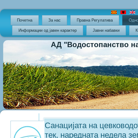
Почетна
За нас
Правна Регулатива
Oдно
Информации од јавен карактер
Јавни набавки
К
АД "Водостопанство на РС
Previous
Previous
Next
Next
Year
Month
Year
Month
Санацијата на цевководо
тек, наредната недела з