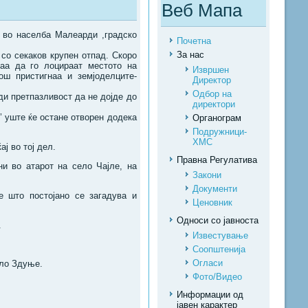
Веб Мапа
, во населба Малеарди ,градско
Почетна
За нас
 со секаков крупен отпад. Скоро
аа да го лоцираат местото на
Извршен
ш пристигнаа и земјоделците-
Директор
Одбор на
ди претпазливост да не дојде до
директори
’ уште ќе остане отворен додека
Органограм
Подружници-
ХМС
ј во тој дел.
Правна Регулатива
и во атарот на село Чајле, на
Закони
Документи
е што постојано се загадува и
Ценовник
Односи со јавноста
.
Известување
Соопштенија
Огласи
ело Здуње.
Фото/Видео
Информации од
јавен карактер