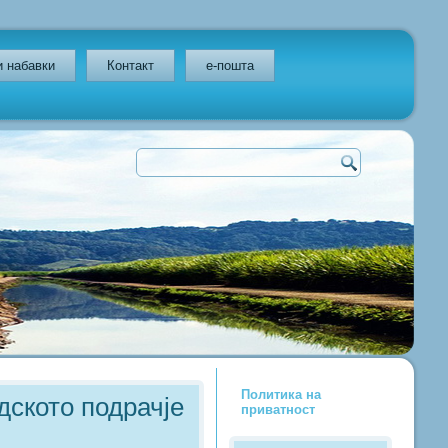
и набавки
Контакт
e-пошта
Политика на
дското подрачје
приватност