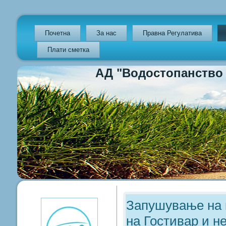
Почетна
За нас
Правна Регулатива
Плати сметка
АД "Водостопанство на Р
Previous
Previous
Next
Next
Year
Month
Year
Month
Запушување на г
на Гостивар и н