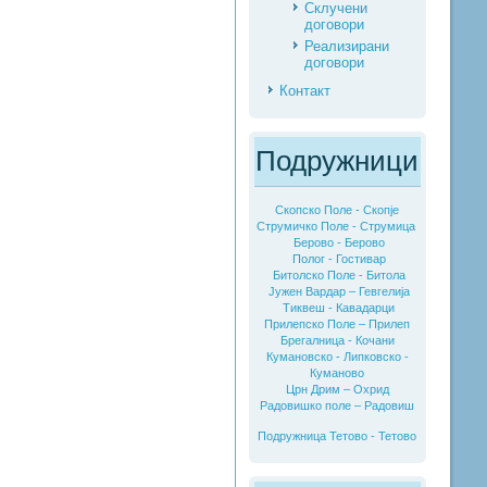
Склучени
договори
Реализирани
договори
Контакт
Подружници
Скопско Поле - Скопје
Струмичко Поле - Струмица
Берово - Берово
Полог - Гостивар
Битолско Поле - Битола
Јужен Вардар – Гевгелија
Тиквеш - Кавадарци
Прилепско Поле – Прилеп
Брегалница - Кочани
Кумановско - Липковско -
Куманово
Црн Дрим – Охрид
Радовишко поле – Радовиш
Подружница Тетово - Тетово