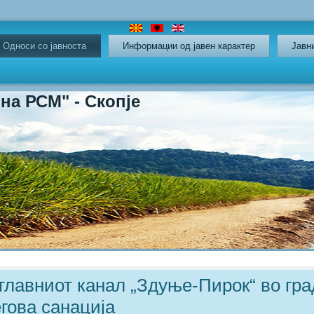
Oдноси со јавноста
Информации од јавен карактер
Јавн
СМ" - Скопје
лавниот канал „Здуње-Пирок“ во гра
егова санација