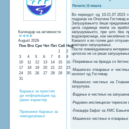
Печати
|
Е-пошта
Во периодот од 10-21.07.2023 
подрачје на Општина Гостивар,ко
Запушувањето беше предизвикано
цела седмица екипа на врабо
Календар на активности
запушувањето, при што беа пр
водокорисници, кои несебично п
August 2026
Каналот е во голем дел отпушен
повторно запушување.
Пон
Вто
Сре
Чет
Пет
Саб
Нед
После повеќедневната интервенц
1
2
целосно не се реши запушување
3
4
5
6
7
8
9
-Покривање на бразда со бетонс
10
11
12
13
14
15
16
17
18
19
20
21
22
23
-Машинско отварање и чистење
24
25
26
27
28
29
30
излезот од Гостивар.
31
-Машинско чистење на Главнио
затрупува.
Барање за пристап
-Вадење и чистење на запушена 
до информации од
јавен карактер
-Редовен инспекциски теренски 
-Локација-Зафат за ХМС Бањичко
Превземи барање за
наводнување
-Машинско чистење и отварање 