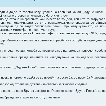
година дојде го големо запушување на Главниот канал ,,Здуње-Пирок’’
ј канал е отворен и покриен со бетонски плочи.
 од страна на граѓаните кои живеат во тој дел, кои што го затрупале
тени од подружницата со сите распололоживите средства се обидув
инудени да ги вадат бетонските плочи. При отпушувањето, на помо
омагаа и материјално и со личен труд.
 и е пуштена вода на Главниот зафат со вкупен капацитет до 40%, пора
ија, бетонските плочи се вратени во првобитна состојба, но еден дел се
то.
ка плоча, поради потреба од проширување на патот, за непречен сообраќа
 на главна бразда наменета за наводнување на земјоделски површин
т канал ,,Здуње-Пирок’’, што поминува низ граското подрачје и кад
цевка и повторно враќање во првобитна состојба, во населба Малеарди
надзор од страна на Државен инспектор за животна средина.
 поле, во село Вруток и зафат на Главниот канал,,Здуње-Пирок’’, во с
на бразда во атарот на село Тумчевиште.