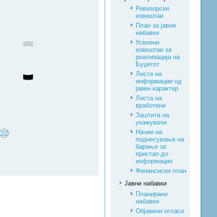
Ревизорски
извештаи
План за јавни
набавки
Усвоени
извештаи за
реализација на
Буџетот
Листа на
информации од
јавен карактер
Листа на
вработени
Заштита на
укажувачи
Начин на
22
поднесување на
барање за
пристап до
информации
Финансиски план
Јавни набавки
Планирани
набавки
Објавени огласи