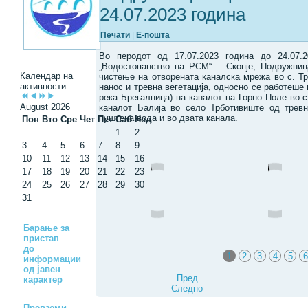
24.07.2023 година
Печати
|
Е-пошта
Во перодот од 17.07.2023 година до 24.07.
„Водостопанство на РСМ“ – Скопје, Подружниц
Календар на
чистење на отворената каналска мрежа во с. 
активности
нанос и тревна вегетација, односно се работеше 
река Брегалница) на каналот на Горно Поле во с
August 2026
каналот Балија во село Трботивиште од тревн
пуштена вода и во двата канала.
Пон
Вто
Сре
Чет
Пет
Саб
Нед
1
2
3
4
5
6
7
8
9
10
11
12
13
14
15
16
17
18
19
20
21
22
23
24
25
26
27
28
29
30
31
Барање за
пристап
до
1
2
3
4
5
6
информации
од јавен
Пред
карактер
Следно
Превземи