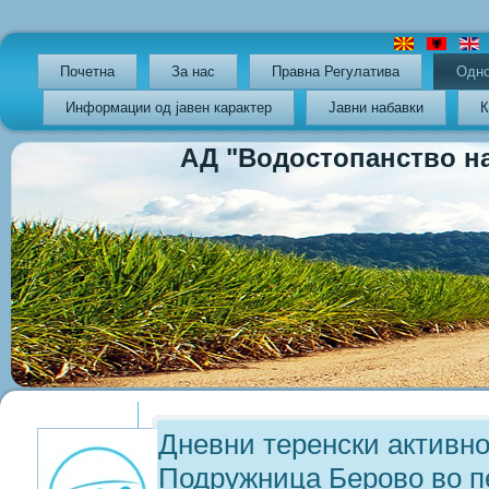
Почетна
За нас
Правна Регулатива
Oдно
Информации од јавен карактер
Јавни набавки
К
АД "Водостопанство на РС
Previous
Previous
Next
Next
Year
Month
Year
Month
Дневни теренски активно
Подружница Берово во пе