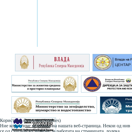
Користиме колачиња (cookies)
Ние користиме колачиња на нашата веб-страница. Некои од нив
се од суштинско значење за работата на страницата, додека