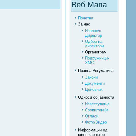
Веб Мапа
Почетна
За нас
Извршен
Директор
Одбор на
директори
Органограм
Подружници-
ХМС
Правна Регулатива
Закони
Документи
Ценовник
Односи со јавноста
Известување
Соопштенија
Огласи
Фото/Видео
Информации од
јавен карактер