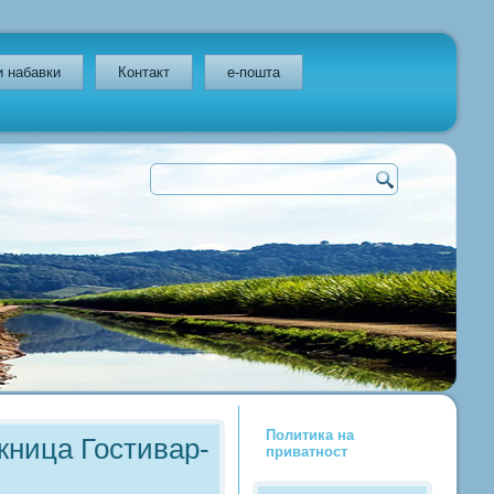
и набавки
Контакт
e-пошта
Политика на
жница Гостивар-
приватност