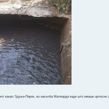
иот канал Здуње-Пирок, во населба Малеарди каде што имаше целосно 