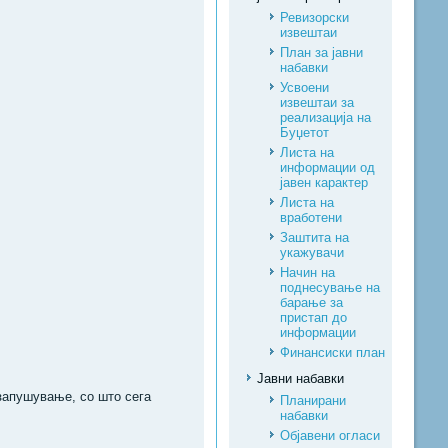
Ревизорски
извештаи
План за јавни
набавки
Усвоени
извештаи за
реализација на
Буџетот
Листа на
информации од
јавен карактер
Листа на
вработени
Заштита на
укажувачи
Начин на
поднесување на
барање за
пристап до
информации
Финансиски план
Јавни набавки
запушување, со што сега
Планирани
набавки
Објавени огласи