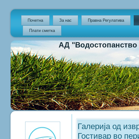
Почетна
За нас
Правна Регулатива
Плати сметка
АД "Водостопанство на Р
Previous
Previous
Next
Next
Year
Month
Year
Month
Галерија од изв
Гостивар во пери