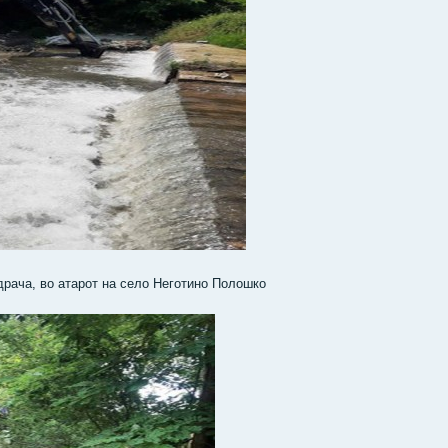
рача, во атарот на село Неготино Полошко