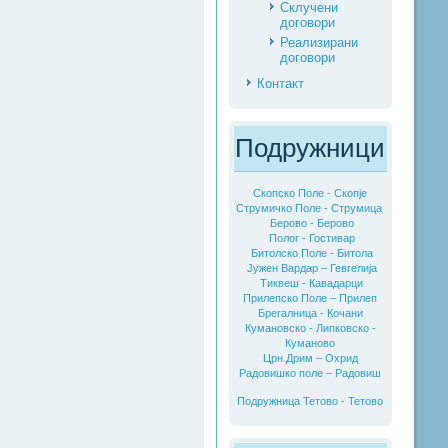
Склучени
договори
Реализирани
договори
Контакт
Подружници
Скопско Поле - Скопје
Струмичко Поле - Струмица
Берово - Берово
Полог - Гостивар
Битолско Поле - Битола
Јужен Вардар – Гевгелија
Тиквеш - Кавадарци
Прилепско Поле – Прилеп
Брегалница - Кочани
Кумановско - Липковско -
Куманово
Црн Дрим – Охрид
Радовишко поле – Радовиш
Подружница Тетово - Тетово