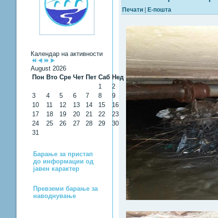
Печати
|
Е-пошта
Календар на активности
August 2026
Пон
Вто
Сре
Чет
Пет
Саб
Нед
1
2
3
4
5
6
7
8
9
10
11
12
13
14
15
16
17
18
19
20
21
22
23
24
25
26
27
28
29
30
31
Барање за пристап
до информации од
јавен карактер
Превземи барање за
наводнување