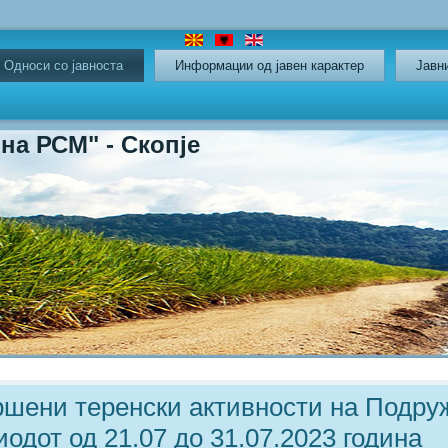
Oдноси со јавноста
Информации од јавен карактер
Јавн
СМ" - Скопје
ршени теренски активности на Подру
одот од 21.07 до 31.07.2023 година