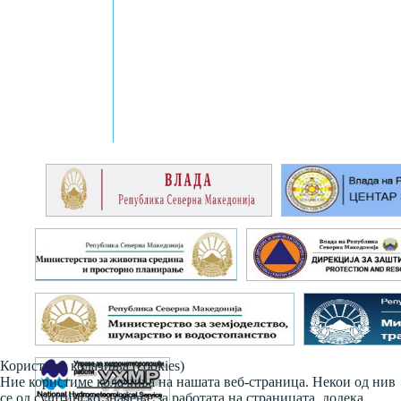
Користиме колачиња (cookies)
Ние користиме колачиња на нашата веб-страница. Некои од нив
се од суштинско значење за работата на страницата, додека