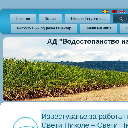
Почетна
За нас
Правна Регулатива
Oдно
Информации од јавен карактер
Јавни набавки
К
АД "Водостопанство на РС
Previous
Previous
Next
Next
Year
Month
Year
Month
Известување за работа 
Свети Николе – Свети Н