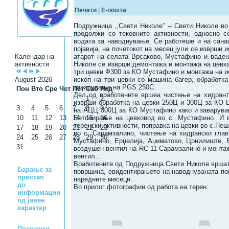
Печати
|
Е-пошта
Подружница ,,Свети Николе’’ – Свети Николе во
продолжи со тековните активности, односно с
водата за наводнување. Се работеше и на санац
појавија, на почетокот на месец јули се изврши 
Календар на
атарот на селата Врсаково, Мустафино и вадењ
активности
Николе се изврши демонтажа и монтажа на цевка
три цевки Ф300 за КО Мустафино и монтажа на и
August 2026
ископ на три цевки со машина багер, обработк
заварување на PGS 250C.
Пон
Вто
Сре
Чет
Пет
Саб
Нед
Дел од вработените вршеа чистење на хидрант
1
2
изврши обработка на цевки 250Ц и 300Ц за КО
3
4
5
6
7
8
9
на АЦЦ 300Ц за КО Мустафино како и заварува
10
11
12
13
14
Бетонирање на цевковод во с. Мустафино. И 
15
16
теренски активности, поправка на цевки во с.Пе
17
18
19
20
21
22
23
во с. Сарамзалино, чистење на хидрански глав
24
25
26
27
28
29
30
Мустафино, Ерџелија, Аџиматово, Црнилиште, 
31
воздушен вентил на RC 11 Сарамзалино и монтаж
вентил...
Вработените од Подружница Свети Николе врша
Барање за
површина, евидентирањето на наводнуваната по
пристап
наредните месеци.
до
Во прилог фотографии од работа на терен:
информации
од јавен
карактер
Превземи