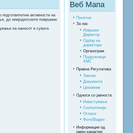
Веб Мапа
о подготвителни активности на
Почетна
ње, до земјоделските површини.
За нас
нување на наносот и сувата
Извршен
Директор
Одбор на
директори
Органограм
Подружници-
ХМС
Правна Регулатива
Закони
Документи
Ценовник
Односи со јавноста
Известување
Соопштенија
Огласи
Фото/Видео
Информации од
јавен карактер