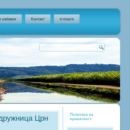
и набавки
Контакт
e-пошта
Политика на
одружница Црн
приватност