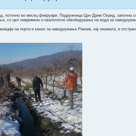
од, поточно во месец февруари, Подружница Црн Дрим Охрид, започна с
ње, со цел навремено и квалитетно обезбедување на вода за наводнува
анација на порта и канал за наводнување Рвеник, кај чешмата, и отстра