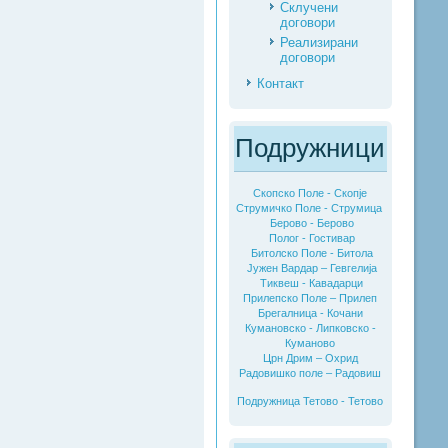
Склучени
договори
Реализирани
договори
Контакт
Подружници
Скопско Поле - Скопје
Струмичко Поле - Струмица
Берово - Берово
Полог - Гостивар
Битолско Поле - Битола
Јужен Вардар – Гевгелија
Тиквеш - Кавадарци
Прилепско Поле – Прилеп
Брегалница - Кочани
Кумановско - Липковско -
Куманово
Црн Дрим – Охрид
Радовишко поле – Радовиш
Подружница Тетово - Тетово