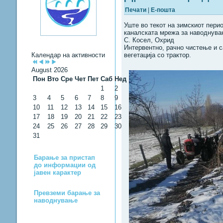
Печати
|
Е-пошта
Уште во текот на зимскиот пери
каналската мрежа за наводнува
С. Косел, Охрид
Интервентно, рачно чистење и с
Календар на активности
вегетација со трактор.
August 2026
Пон
Вто
Сре
Чет
Пет
Саб
Нед
1
2
3
4
5
6
7
8
9
10
11
12
13
14
15
16
17
18
19
20
21
22
23
24
25
26
27
28
29
30
31
Барање за пристап
до информации од
јавен карактер
Превземи барање за
наводнување