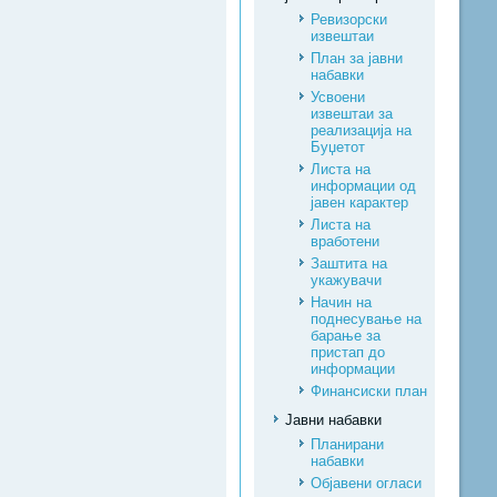
Ревизорски
извештаи
План за јавни
набавки
Усвоени
извештаи за
реализација на
Буџетот
Листа на
информации од
јавен карактер
Листа на
вработени
Заштита на
укажувачи
Начин на
поднесување на
барање за
пристап до
информации
Финансиски план
Јавни набавки
Планирани
набавки
Објавени огласи