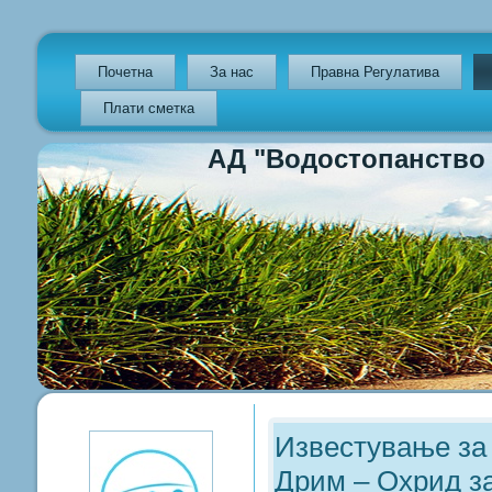
Почетна
За нас
Правна Регулатива
Плати сметка
АД "Водостопанство на Р
Previous
Previous
Next
Next
Year
Month
Year
Month
Известување за
Дрим – Охрид з