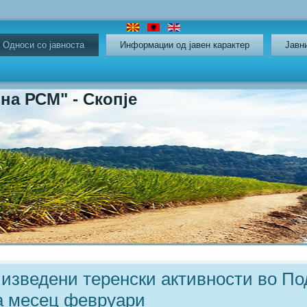
Oдноси со јавноста
Информации од јавен карактер
Јавн
СМ" - Скопје
 изведени теренски активности во П
а месец февруари