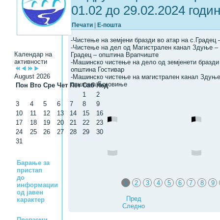
01.02 до 29.02.2024 годи
Печати
|
Е-пошта
-Чистење на земјени бразди во атар на с.Градец
-Чистење на дел од Магистрален канал Здуње – П
Календар на
Градец – општина Врапчиште
активности
-Машинско чистење на дело од земјенети бразди 
општина Гостивар
August 2026
-Машинско чистење на магистрален канал Здуње 
општина Боговиње
Пон
Вто
Сре
Чет
Пет
Саб
Нед
1
2
3
4
5
6
7
8
9
10
11
12
13
14
15
16
17
18
19
20
21
22
23
24
25
26
27
28
29
30
31
Барање за
пристап
до
1
2
3
4
5
6
7
8
9
информации
од јавен
Пред
карактер
Следно
Превземи