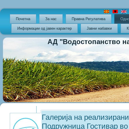
Почетна
За нас
Правна Регулатива
Oдно
Информации од јавен карактер
Јавни набавки
К
АД "Водостопанство на РС
Previous
Previous
Next
Next
Year
Month
Year
Month
Галерија на реализирани
Подружница Гостивар во