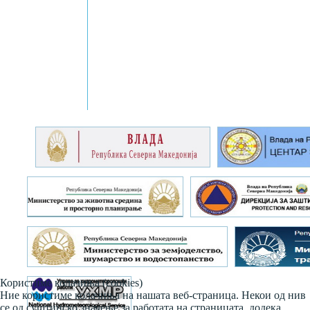
Користиме колачиња (cookies)
Ние користиме колачиња на нашата веб-страница. Некои од нив
се од суштинско значење за работата на страницата, додека